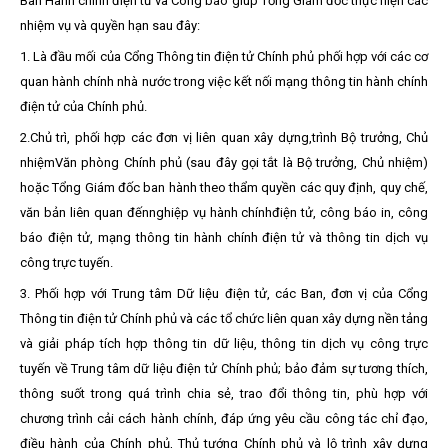
Ban Hành chính điện tử và Công báo
giúp Tổng Giám đốc thực hiện các
nhiệm vụ và quyền hạn sau đây:
1. Là đầu mối của Cổng Thông tin điện tử Chính phủ phối hợp với các cơ
quan hành chính nhà nước trong việc kết nối mạng thông tin hành chính
điện tử của Chính phủ.
2.
Chủ trì, phối hợp các đơn vị liên quan xây dựng,
trình
Bộ trưởng, Chủ
nhiệm
Văn phòng Chính phủ (sau đây gọi tắt là Bộ trưởng, Chủ nhiệm)
hoặc Tổng Giám đốc ban hành theo thẩm quyền
các quy định, quy chế,
văn bản liên quan đến
n
ghiệp vụ hành chính
điện tử, c
ông báo in
, công
báo điện tử, mạng thông tin hành chính điện tử và thông tin dịch vụ
công trực tuyến.
3. Phối hợp với Trung tâm Dữ liệu điện tử, các Ban, đơn vị của Cổng
Thông tin điện tử Chính phủ và các tổ chức liên quan xây dựng nền tảng
và giải pháp tích hợp thông tin dữ liệu, thông tin dịch vụ công trực
tuyến
về Trung tâm dữ liệu điện tử Chính phủ; bảo đảm sự tương thích,
thông suốt trong quá trình chia sẻ, trao đổi thông tin, phù hợp với
chương trình cải cách hành chính, đáp ứng yêu cầu công tác chỉ đạo,
điều hành của Chính phủ, Thủ tướng Chính phủ và lộ trình xây dựng