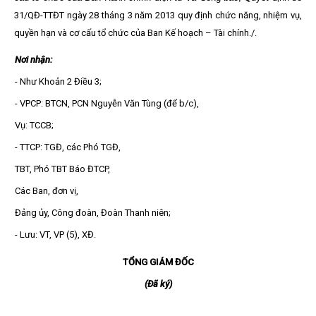
31/QĐ-TTĐT ngày 28 tháng 3 năm 2013 quy định
chức năng, nhiệm vụ,
quyền hạn và cơ cấu tổ chức của Ban Kế hoạch – Tài chính./.
Nơi nhận:
- Như Khoản 2 Điều 3;
- VPCP: BTCN, PCN Nguyễn Văn Tùng (để b/c),
Vụ: TCCB;
- TTCP: TGĐ, các Phó TGĐ,
TBT, Phó TBT Báo ĐTCP,
Các Ban, đơn vị,
Đảng ủy, Công đoàn, Đoàn Thanh niên;
- Lưu: VT, VP (5), XĐ.
TỔNG GIÁM ĐỐC
(Đã ký)