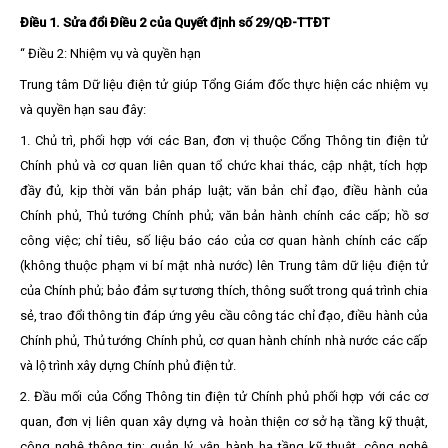
Điều 1. Sửa đổi Điều 2 của Quyết định số 29/QĐ-TTĐT
“ Điều 2: Nhiệm vụ và quyền hạn
Trung tâm Dữ liệu điện tử giúp Tổng Giám đốc thực hiện các nhiệm vụ
và quyền hạn sau đây:
1. Chủ trì, phối hợp với các Ban, đơn vị thuộc Cổng Thông tin điện tử
Chính phủ và cơ quan liên quan tổ chức khai thác, cập nhật, tích hợp
đầy đủ, kịp thời văn bản pháp luật; văn bản chỉ đạo, điều hành của
Chính phủ, Thủ tướng Chính phủ; văn bản hành chính các cấp; hồ sơ
công việc; chỉ tiêu, số liệu báo cáo của cơ quan hành chính các cấp
(không thuộc phạm vi bí mật nhà nước) lên Trung tâm dữ liệu điện tử
của Chính phủ; bảo đảm sự tương thích, thông suốt trong quá trình chia
sẻ, trao đổi thông tin đáp ứng yêu cầu công tác chỉ đạo, điều hành của
Chính phủ, Thủ tướng Chính phủ, cơ quan hành chính nhà nước các cấp
và lộ trình xây dựng Chính phủ điện tử.
2. Đầu mối của Cổng Thông tin điện tử Chính phủ phối hợp với các cơ
quan, đơn vị liên quan xây dựng và hoàn thiện cơ sở hạ tầng kỹ thuật,
công nghệ thông tin; quản lý, vận hành hạ tầng kỹ thuật, công nghệ