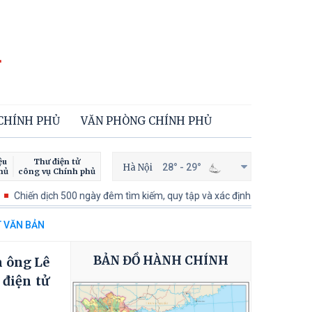
 CHÍNH PHỦ
VĂN PHÒNG CHÍNH PHỦ
ệu
Thư điện tử
Hà Nội
28° - 29°
hủ
công vụ Chính phủ
n dịch 500 ngày đêm tìm kiếm, quy tập và xác định danh tính hài cốt liệt 
T VĂN BẢN
BẢN ĐỒ HÀNH CHÍNH
m ông Lê
điện tử