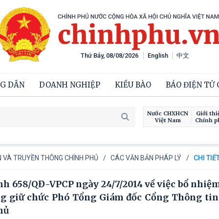
Thứ Bảy, 08/08/2026
English
中文
G DÂN
DOANH NGHIỆP
KIỀU BÀO
BÁO ĐIỆN TỬ
Nước CHXHCN
Giới thi
Việt Nam
Chính p
Chiế
IN VÀ TRUYỀN THÔNG CHÍNH PHỦ
CÁC VĂN BẢN PHÁP LÝ
CHI TIẾ
nh 658/QĐ-VPCP ngày 24/7/2014 về việc bổ nhiệ
ng giữ chức Phó Tổng Giám đốc Cổng Thông tin 
hủ