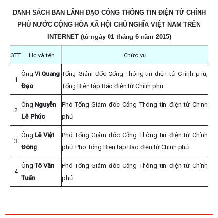
DANH SÁCH BAN LÃNH ĐẠO CỔNG THÔNG TIN ĐIỆN TỬ CHÍNH
PHỦ NƯỚC CỘNG HÒA XÃ HỘI CHỦ NGHĨA VIỆT NAM TRÊN
INTERNET (từ ngày 01 tháng 6 năm 2015)
STT
Họ và tên
Chức vụ
Ông
Vi Quang
Tổng Giám đốc Cổng Thông tin điện tử Chính phủ,
1
Đạo
Tổng Biên tập Báo điện tử Chính phủ
Ông
Nguyễn
Phó Tổng Giám đốc Cổng Thông tin điện tử Chính
2
Lê Phúc
phủ
Ông
Lê Việt
Phó Tổng Giám đốc Cổng Thông tin điện tử Chính
3
Đông
phủ, Phó Tổng Biên tập Báo điện tử Chính phủ
Ông
Tô Văn
Phó Tổng Giám đốc Cổng Thông tin điện tử Chính
4
Tuấn
phủ