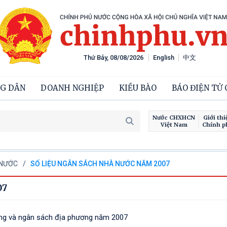
Thứ Bảy, 08/08/2026
English
中文
G DÂN
DOANH NGHIỆP
KIỀU BÀO
BÁO ĐIỆN TỬ
Nước CHXHCN
Giới thi
Việt Nam
Chính p
 NƯỚC
SỐ LIỆU NGÂN SÁCH NHÀ NƯỚC NĂM 2007
07
ơng và ngân sách địa phương năm 2007