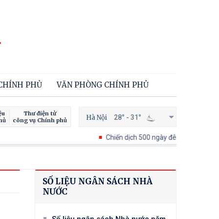
 CHÍNH PHỦ
VĂN PHÒNG CHÍNH PHỦ
ệu
Thư điện tử
Hà Nội
28° - 31°
hủ
công vụ Chính phủ
Chiến dịch 500 ngày đêm tìm kiếm, quy tập v
SỐ LIỆU NGÂN SÁCH NHÀ
NƯỚC