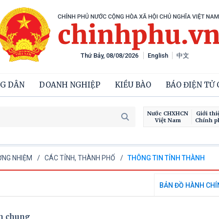
Thứ Bảy, 08/08/2026
English
中文
G DÂN
DOANH NGHIỆP
KIỀU BÀO
BÁO ĐIỆN TỬ
Nước CHXHCN
Giới thi
Việt Nam
Chính p
ƠNG NHIỆM
CÁC TỈNH, THÀNH PHỐ
THÔNG TIN TỈNH THÀNH
BẢN ĐỒ HÀNH CHÍ
n chung