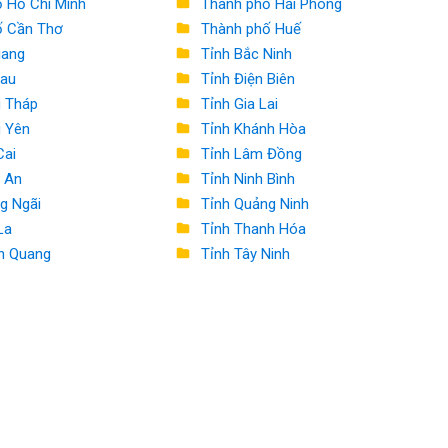
 Hồ Chí Minh
Thành phố Hải Phòng
ố Cần Thơ
Thành phố Huế
iang
Tỉnh Bắc Ninh
Mau
Tỉnh Điện Biên
g Tháp
Tỉnh Gia Lai
 Yên
Tỉnh Khánh Hòa
Cai
Tỉnh Lâm Đồng
 An
Tỉnh Ninh Bình
g Ngãi
Tỉnh Quảng Ninh
La
Tỉnh Thanh Hóa
n Quang
Tỉnh Tây Ninh