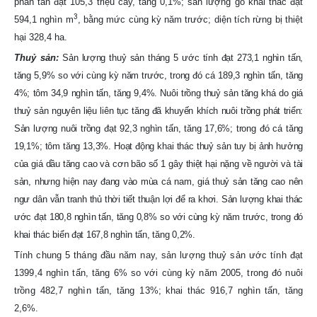
phân tán đạt 105,3 triệu cây, tăng 0,1%; sản lượng gỗ khai thác đạt
3
594,1 nghìn m
, bằng mức cùng kỳ năm trước; diện tích rừng bị thiệt
hại 328,4 ha.
Thuỷ sản:
Sản lượng thuỷ sản tháng 5 ước tính đạt 273,1 nghìn tấn,
tăng 5,9% so với cùng kỳ năm trước, trong đó cá 189,3 nghìn tấn, tăng
4%; tôm 34,9 nghìn tấn, tăng 9,4%. Nuôi trồng thuỷ sản tăng khá do giá
thuỷ sản nguyên liệu liên tục tăng đã khuyến khích nuôi trồng phát triển:
Sản lượng nuôi trồng đạt 92,3 nghìn tấn, tăng 17,6%; trong đó cá tăng
19,1%; tôm tăng 13,3%. Hoạt động khai thác thuỷ sản tuy bị ảnh hưởng
của giá dầu tăng cao và cơn bão số 1 gây thiệt hại nặng về người và tài
sản, nhưng hiện nay đang vào mùa cá nam, giá thuỷ sản tăng cao nên
ngư dân vẫn tranh thủ thời tiết thuận lợi để ra khơi. Sản lượng khai thác
ước đạt 180,8 nghìn tấn, tăng 0,8% so với cùng kỳ năm trước, trong đó
khai thác biển đạt 167,8 nghìn tấn, tăng 0,2%.
Tính chung 5 tháng đầu năm nay, sản lượng thuỷ sản ước tính đạt
1399,4 nghìn tấn, tăng 6% so với cùng kỳ năm 2005, trong đó nuôi
trồng 482,7 nghìn tấn, tăng 13
%; khai thác 916,7 nghìn tấn, tăng
2,6%.