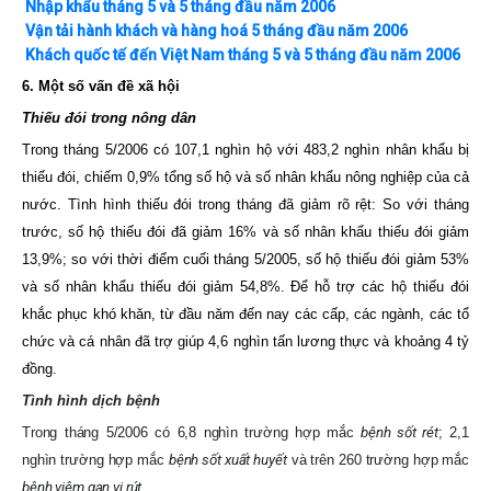
Nhập khẩu tháng 5 và 5 tháng đầu năm 2006
Vận tải hành khách và hàng hoá 5 tháng đầu năm 2006
Khách quốc tế đến Việt Nam tháng 5 và 5 tháng đầu năm 2006
6. Một số vấn đề xã hội
Thiếu đói trong nông dân
Trong tháng 5/2006 có 107,1 nghìn hộ với 483,2 nghìn nhân khẩu bị
thiếu đói, chiếm 0,9% tổng số hộ và số nhân khẩu nông nghiệp của cả
nước. Tình hình thiếu đói trong tháng đã giảm rõ rệt: So với tháng
trước, số hộ thiếu đói đã giảm 16% và số nhân khẩu thiếu đói giảm
13,9%; so với thời điểm cuối tháng 5/2005, số hộ thiếu đói giảm 53%
và số nhân khẩu thiếu đói giảm 54,8%. Để hỗ trợ các hộ thiếu đói
khắc phục khó khăn, từ đầu năm đến nay các cấp, các ngành, các tổ
chức và cá nhân đã trợ giúp 4,6 nghìn tấn lương thực và khoảng 4 tỷ
đồng.
Tình hình dịch bệnh
Trong tháng 5/2006 có 6,8 nghìn trường hợp mắc
bệnh sốt rét
; 2,1
nghìn trường hợp mắc
bệnh sốt xuất huyết
và trên 260 trường hợp mắc
bệnh viêm gan vi rút
.