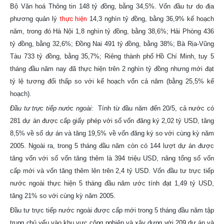
Bộ Văn hoá Thông tin 148 tỷ đồng, bằng 34,5%. Vốn đầu tư do địa
phương quản lý
thực hiện
14,3 nghìn tỷ đồng, bằng 36,9% kế hoạch
năm, trong đó Hà Nội 1,8 nghìn tỷ đồng, bằng 38,6%; Hải Phòng 436
tỷ đồng, bằng 32,6%; Đồng Nai 491 tỷ đồng, bằng 38%; Bà Rịa-Vũng
Tàu 733 tỷ đồng, bằng 35,7%; Riêng thành phố Hồ Chí Minh, tuy 5
tháng đầu năm nay đã thực hiện trên 2 nghìn tỷ đồng nhưng mới đạt
tỷ lệ tương đối thấp so với kế hoạch vốn cả năm (bằng 25,5% kế
hoạch).
Đầu tư trực tiếp nước ngoài:
Tính từ đầu năm đến 20/5, cả nước có
281 dự án được cấp giấy phép với số vốn đăng ký 2,02 tỷ USD, tăng
8,5% về số dự án và tăng 19,5% về vốn đăng ký so với cùng kỳ năm
2005. Ngoài ra, trong 5 tháng đầu năm còn có 144 lượt dự án được
tăng vốn với số vốn tăng thêm là 394 triệu USD, nâng tổng số vốn
cấp mới và vốn tăng thêm lên trên 2,4 tỷ USD. Vốn đầu tư trực tiếp
nước ngoài thực hiện 5 tháng đầu năm ước tính đạt 1,49 tỷ USD,
tăng 21% so với cùng kỳ năm 2005.
Đầu tư trực tiếp nước ngoài được cấp mới trong 5 tháng đầu năm tập
trung chủ yếu vào khu vực công nghiệp và xây dựng với 209 dự án và