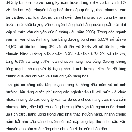
34,3 tỷ tấn.km, so với cùng kỳ năm trước tăng 7,9% về tấn và 8,1%
về tấn.km. Vận chuyển hàng hoá theo cấp quản lý, theo phạm vi vận
tải và theo các loại đường vận chuyển đều tăng so với cùng kỳ năm
trước (trừ khối lượng vận chuyển hàng hoá bằng đường sắt mới đạt
xấp xỉ mức vận chuyển của 5 tháng đầu năm 2005). Trong các ngành
vận tải, vận chuyển hàng hoá bằng đường bộ chiếm 68,5% số tấn và
14,5% số tấn.km, tăng 9% về số tấn và 8,9% về số tấn.km; vận
chuyển bằng đường biển chiếm 8,9% về tấn và 74,2% về tấn.km,
tăng 6,1% và tăng 7,4%; vận chuyển hàng hoá bằng đường không
tăng mạnh, nhưng với tỷ trọng nhỏ ít ảnh hưởng đến tốc độ tăng
chung của vận chuyển và luân chuyển hàng hoá.
Tuy giá cả xăng dầu tăng mạnh trong 5 tháng đầu năm và có ảnh
hưởng đến tăng cước phí trong các ngành vận tải với mức độ khác
nhau, nhưng do các công ty vận tải đã sửa chữa, nâng cấp, mua sắm
phương tiện, đặc biệt chủ các phương tiện vận tải ngoài quốc doanh
đã tích cực, năng động trong việc khai thác nguồn hàng, nhanh chóng
nắm bắt nhu cầu vận chuyển nên đã đáp ứng kịp thời nhu cầu vận
chuyển cho sản xuất cũng như nhu cầu đi lại của nhân dân.