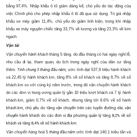
bằng 97,4%. Nhập khẩu ô tô giảm đáng kể, chủ yếu do tác động của
việc Chính phủ cho phép nhập khẩu ô tô đã qua sử dụng. Trị giá nhập
khẩu xe máy giảm 11,4%, chủ yếu do giảm linh kiện, trong khi nhập
khẩu xe máy nguyên chiếc tăng 33,7% về lượng và tăng 23,3% về kim
ngạch.
Vận tải
Vận chuyển hành khách
tháng 5 tăng, do đầu tháng có hai ngày nghỉ lễ,
nhu cầu đi lại, tham quan, du lịch trong ngày nghỉ của dân cư tăng
thêm.
Tính chung 5 tháng đầu năm,
ước tính đạt 537,8 triệu hành khách
và 22,45 tỷ hành khách.km, tăng 8% về số khách và tăng 8,7% về số
khách.km so với cùng kỳ năm trước, trong đó vận chuyển hành khách
do các đơn vị trung ương quản lý gần 10 triệu lượt khách và 7 tỷ hành
khách.km, giảm 0,7% về số khách, nhưng tăng tới 9,6% về số
hành
khách.km, chủ yếu do tăng vận chuyển trên các tuyến đường dài; vận
chuyển hành khách do các đơn vị địa phương quản lý tăng 8,2% về số
khách và tăng 8,4% về số hành khách.km.
Vận chuyển hàng hoá
5
tháng đầu năm
ước tính đạt 140,1 triệu tấn và