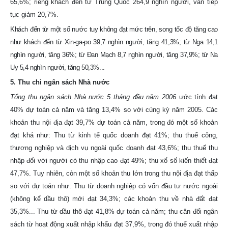
65,6%; riêng khách đến từ Trung Quốc 264,9 nghìn người, vẫn tiếp
tục giảm 20,7%.
Khách đến từ một số nước tuy không đạt mức trên, song tốc độ tăng cao
như khách đến từ Xin-ga-po 39,7 nghìn người, tăng 41,3%; từ Nga 14,1
nghìn người, tăng 36%; từ Đan Mạch 8,7 nghìn người, tăng 37,9%; từ Na
Uy 5,4 nghìn người, tăng 50,3%...
5. Thu chi ngân sách Nhà nước
Tổng thu ngân sách Nhà nước 5 tháng đầu năm 2006
ước tính đạt
40% dự toán cả năm và tăng 13,4% so với cùng kỳ năm 2005. Các
khoản thu nội địa đạt 39,7% dự toán cả năm, trong đó một số khoản
đạt khá như: Thu từ kinh tế quốc doanh đạt 41%; thu thuế công,
thương nghiệp và dịch vụ ngoài quốc doanh đạt 43,6%; thu thuế thu
nhập đối với người có thu nhập cao đạt 49%; thu xổ số kiến thiết đạt
47,7%. Tuy nhiên, còn một số khoản thu lớn trong thu nội địa đạt thấp
so với dự toán như: Thu từ doanh nghiệp có vốn đầu tư nước ngoài
(không kể dầu thô) mới đạt 34,3%; các khoản thu về nhà đất đạt
35,3%... Thu từ dầu thô đạt 41,8% dự toán cả năm; thu cân đối ngân
sách từ hoạt động xuất nhập khẩu đạt 37,9%, trong đó thuế xuất nhập