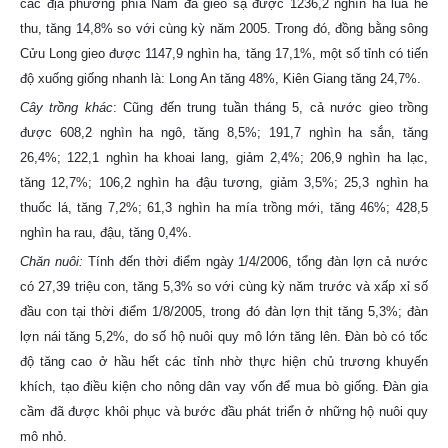
các địa phương phía Nam đã gieo sạ được 1236,2 nghìn ha lúa hè
thu, tăng 14,8% so với cùng kỳ năm 2005. Trong đó, đồng bằng sông
Cửu Long gieo được 1147,9 nghìn ha, tăng 17,1%, một số tỉnh có tiến
độ xuống giống nhanh là: Long An tăng 48%, Kiên Giang tăng 24,7%.
Cây trồng khác
: Cũng đến trung tuần tháng 5, cả nước gieo trồng
được 608,2 nghìn ha ngô, tăng 8,5%; 191,7 nghìn ha sắn, tăng
26,4%; 122,1 nghìn ha khoai lang, giảm 2,4%; 206,9 nghìn ha lạc,
tăng 12,7%; 106,2 nghìn ha đậu tương, giảm 3,5%; 25,3 nghìn ha
thuốc lá, tăng 7,2%; 61,3 nghìn ha mía trồng mới, tăng 46%; 428,5
nghìn ha rau, đậu, tăng 0,4%.
Chăn nuôi:
Tính đến thời điểm ngày 1/4/2006, tổng đàn lợn cả nước
có 27,39 triệu con, tăng 5,3% so với cùng kỳ năm trước và xấp xỉ số
đầu con tại thời điểm 1/8/2005, trong đó đàn lợn thịt tăng 5,3%; đàn
lợn nái tăng 5,2%, do số hộ nuôi quy mô lớn tăng lên. Đàn bò có tốc
độ tăng cao ở hầu hết các tỉnh nhờ thực hiện chủ trương khuyến
khích, tạo điều kiện cho nông dân vay vốn để mua bò giống. Đàn gia
cầm đã được khôi phục và bước đầu phát triển ở những hộ nuôi quy
mô nhỏ.