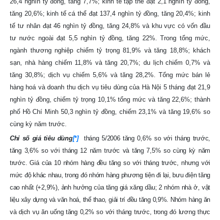
26,4 nghìn tỷ đồng, tăng 7,7%; kinh tế tập thể đạt 2,1 nghìn tỷ đồng,
tăng 20,6%; kinh tế cá thể đạt 137,4 nghìn tỷ đồng, tăng 20,4%; kinh
tế tư nhân đạt 46 nghìn tỷ đồng, tăng 24,8% và khu vực có vốn đầu
tư nước ngoài đạt 5,5 nghìn tỷ đồng, tăng 22%. Trong tổng mức,
ngành thương nghiệp chiếm tỷ trọng 81,9% và tăng 18,8%; khách
sạn, nhà hàng chiếm 11,8% và tăng 20,7%; du lịch chiếm 0,7% và
tăng 30,8%; dịch vụ chiếm 5,6% và tăng 28,2%. Tổng mức bán lẻ
hàng hoá và doanh thu dịch vụ tiêu dùng của Hà Nội 5 tháng đạt 21,9
nghìn tỷ đồng, chiếm tỷ trọng 10,1% tổng mức và tăng 22,6%; thành
phố Hồ Chí Minh 50,3 nghìn tỷ đồng, chiếm 23,1% và tăng 19,6% so
cùng kỳ năm trước.
Chỉ số giá tiêu dùng
[*]
tháng 5/2006 tăng 0,6% so với tháng trước,
tăng 3,6% so với tháng 12 năm trước và tăng 7,5% so cùng kỳ năm
trước. Giá của 10 nhóm hàng đều tăng so với tháng trước, nhưng với
mức độ khác nhau, trong đó nhóm hàng phương tiện đi lại, bưu điện tăng
cao nhất (+2,9%), ảnh hưởng của tăng giá xăng dầu; 2 nhóm nhà ở, vật
liệu xây dựng và văn hoá, thể thao, giải trí đều tăng 0,9%. Nhóm hàng ăn
và dịch vụ ăn uống tăng 0,2% so với tháng trước, trong đó lương thực