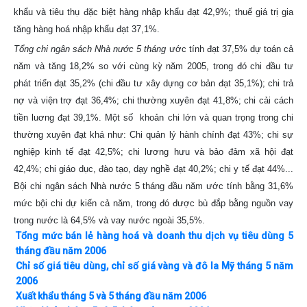
khẩu và tiêu thụ đặc biệt hàng nhập khẩu đạt 42,9%; thuế giá trị gia
tăng hàng hoá nhập khẩu đạt 37,1%.
Tổng chi ngân sách Nhà nước 5 tháng
ước tính đạt 37,5% dự toán cả
năm và tăng 18,2% so với cùng kỳ năm 2005, trong đó chi đầu tư
phát triển đạt 35,2% (chi đầu tư xây dựng cơ bản đạt 35,1%); chi trả
nợ và viện trợ đạt 36,4%; chi thường xuyên đạt 41,8%; chi cải cách
tiền luơng đạt 39,1%. Một số khoản chi lớn và quan trọng trong chi
thường xuyên đạt khá như: Chi quản lý hành chính đạt 43%; chi sự
nghiệp kinh tế đạt 42,5%; chi lương hưu và bảo đảm xã hội đạt
42,4%; chi giáo dục, đào tạo, dạy nghề đạt 40,2%; chi y tế đạt 44%...
Bội chi ngân sách Nhà nước 5 tháng đầu năm ước tính bằng 31,6%
mức bội chi dự kiến cả năm, trong đó được bù đắp bằng nguồn vay
trong nước là 64,5% và vay nước ngoài 35,5%.
Tổng mức bán lẻ hàng hoá và doanh thu dịch vụ tiêu dùng 5
tháng đầu năm 2006
Chỉ số giá tiêu dùng, chỉ số giá vàng và đô la Mỹ tháng 5 năm
2006
Xuất khẩu tháng 5 và 5 tháng đầu năm 2006