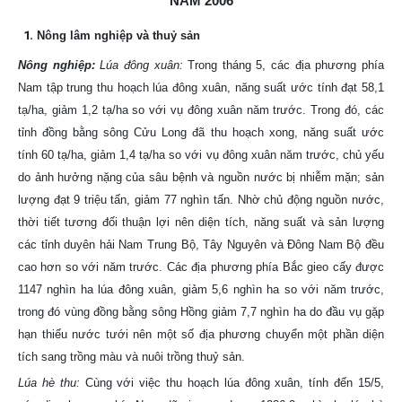
NĂM 2006
1.
Nông lâm nghiệp và thuỷ sản
Nông nghiệp:
Lúa đông xuân:
Trong tháng 5, các địa phương phía
Nam tập trung thu hoạch lúa đông xuân, năng suất ước tính đạt 58,1
tạ/ha, giảm 1,2 tạ/ha so với vụ đông xuân năm trước. Trong đó, các
tỉnh đồng bằng sông Cửu Long đã thu hoạch xong, năng suất ước
tính 60 tạ/ha, giảm 1,4 tạ/ha so với vụ đông xuân năm trước, chủ yếu
do ảnh hưởng nặng của sâu bệnh và nguồn nước bị nhiễm mặn; sản
lượng đạt 9 triệu tấn, giảm 77 nghìn tấn. Nhờ chủ động nguồn nước,
thời tiết tương đối thuận lợi nên diện tích, năng suất và sản lượng
các tỉnh duyên hải Nam Trung Bộ, Tây Nguyên và Đông Nam Bộ đều
cao hơn so với năm trước. Các địa phương phía Bắc gieo cấy được
1147 nghìn ha lúa đông xuân, giảm 5,6 nghìn ha so với năm trước,
trong đó vùng đồng bằng sông Hồng giảm 7,7 nghìn ha do đầu vụ gặp
hạn thiếu nước tưới nên một số địa phương chuyển một phần diện
tích sang trồng màu và nuôi trồng thuỷ sản.
Lúa hè thu:
Cùng với việc thu hoạch lúa đông xuân, tính đến 15/5,