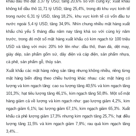
khẩu dầu thô đạt 3,37 tỷ USD, tăng 20,6% so với cùng kỳ; xuất khẩu
không kể dầu thô 11,71 tỷ USD, tăng 25,4%, trong đó khu vực kinh tế
trong nước 6,31 tỷ USD, tăng 18,2%, khu vực kinh tế có vốn đầu tư
nước ngoài 5,4 tỷ USD, tăng 34,9%. Nhìn chung nhiều mặt hàng xuất
khẩu chủ yếu 5 tháng đầu năm nay tăng khá so với cùng kỳ năm
trước, trong đó một số mặt hàng xuất khẩu có kim ngạch từ 100 triệu
USD và tăng với mức 20% trở lên như: dầu thô, than đá, dệt may,
giày dép, sản phẩm gốm sứ, dây điện và cáp điện, sản phẩm nhựa,
cà phê, sản phẩm gỗ, thủy sản.
Xuất khẩu các mặt hàng nông sản tăng nhưng không nhiều, riêng từng
mặt hàng biến động theo chiều hướng khác nhau: các mặt hàng có
lượng và kim ngạch tăng: cao su lượng tăng 40,5% và kim ngạch tăng
101,3%; hạt tiêu lượng tăng 46,1%, kim ngạch tăng 50,8%. Một số mặt
hàng giảm cả về lượng và kim ngạch như: gạo lượng giảm 4,2%, kim
ngạch giảm 6,1%; lạc lượng giảm 67,1%, kim ngạch giảm 65,3%. Xuất
khẩu cà phê lượng giảm 17,3% nhưng kim ngạch tăng 25,7%; hạt điều
lượng tăng 11,5% và kim ngạch giảm 7,9%; rau quả kim ngạch tăng
3,4%...