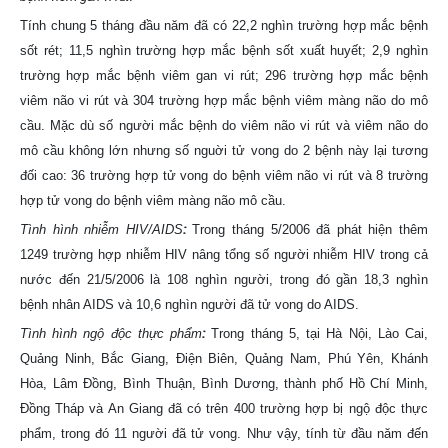
Tính chung 5 tháng đầu năm đã có 22,2 nghìn trường hợp mắc bệnh
sốt rét; 11,5 nghìn trường hợp mắc bệnh sốt xuất huyết; 2,9 nghìn
trường hợp mắc bệnh viêm gan vi rút; 296 trường hợp mắc bệnh
viêm não vi rút và 304 trường hợp mắc bệnh viêm màng não do mô
cầu. Mặc dù số người mắc bệnh do viêm não vi rút và viêm não do
mô cầu không lớn nhưng số nguời tử vong do 2 bệnh này lại tương
đối cao: 36 trường hợp tử vong do bệnh viêm não vi rút và 8 trường
hợp tử vong do bệnh viêm màng não mô cầu.
Tình hình nhiễm HIV/AIDS
:
Trong tháng 5/2006 đã phát hiện thêm
1249 trường hợp nhiễm HIV nâng tổng số người nhiễm HIV trong cả
nước đến 21/5/2006 là 108 nghìn người, trong đó gần 18,3 nghìn
bệnh nhân AIDS và 10,6 nghìn người đã tử vong do AIDS.
Tình hình ngộ độc thực phẩm
:
Trong tháng 5, tại Hà Nội, Lào Cai,
Quảng Ninh, Bắc Giang, Điện Biên, Quảng Nam, Phú Yên, Khánh
Hòa, Lâm Đồng, Bình Thuận, Bình Dương, thành phố Hồ Chí Minh,
Đồng Tháp và An Giang đã có trên 400 trường hợp bị ngộ độc thực
phẩm, trong đó 11 người đã tử vong. Như vậy, tính từ đầu năm đến