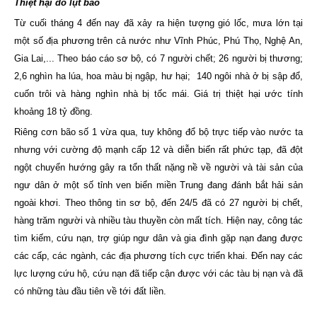
Thiệt hại do lụt bão
Từ cuối tháng 4 đến nay đã xảy ra hiện tượng gió lốc, mưa lớn tại
một số địa phương trên cả nước như Vĩnh Phúc, Phú Thọ, Nghệ An,
Gia Lai,... Theo báo cáo sơ bộ, có 7 người chết; 26 người bị thương;
2,6 nghìn ha lúa, hoa màu bị ngập, hư hại; 140 ngôi nhà ở bị sập đổ,
cuốn trôi và hàng nghìn nhà bị tốc mái. Giá trị thiệt hại ước tính
khoảng 18 tỷ đồng.
Riêng cơn bão số 1 vừa qua, tuy không đổ bộ trực tiếp vào nước ta
nhưng với cường độ mạnh cấp 12 và diễn biến rất phức tạp, đã đột
ngột chuyển hướng gây ra tổn thất nặng nề về người và tài sản của
ngư dân ở một số tỉnh ven biển miền Trung đang đánh bắt hải sản
ngoài khơi. Theo thông tin sơ bộ, đến 24/5 đã có 27 người bị chết,
hàng trăm người và nhiều tàu thuyền còn mất tích. Hiện nay, công tác
tìm kiếm, cứu nạn, trợ giúp ngư dân và gia đình gặp nạn đang được
các cấp, các ngành, các địa phương tích cực triển khai. Đến nay các
lực lượng cứu hộ, cứu nạn đã tiếp cận được với các tàu bị nạn và đã
có những tàu đầu tiên về tới đất liền.