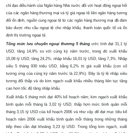
chỉ đạo điều hành của Ngân hàng Nhà nước đối với hoạt động ngoại hối
của các ngân hàng thương mại và tỷ giá ngoại tệ liên ngân hàng tương
đối ổn định, nguồn cung ngoại tệ từ các ngân hàng thương mại đã đảm
bảo được nhu cầu ngoại tệ cho nhập khẩu, thanh toán quốc tế và ổn
định thị trường ngoại tệ.
Tổng mức lưu chuyển ngoại thương 5 tháng
ước tính đạt 31,1 tỷ
USD, tăng 14,9% so với cùng kỳ năm trước, trong đó xuất khẩu
15,08 tỷ USD, tăng 24,2%; nhập khẩu 16,01 tỷ USD, tăng 7,3%. Nhập
siêu 5 tháng 930 triệu USD, bằng 6,2% trị giá xuất khẩu (con số
tương ứng của cùng kỳ năm trước là 22,9%). Đây là tỷ lệ nhập siêu
tương đối thấp và do kim ngạch xuất khẩu nhiều tháng liên tục tăng
cao hơn tốc độ tăng nhập khẩu.
Xuất khẩu 5 tháng
mới đạt 40% kế hoạch năm; kim ngạch xuất khẩu
bình quân mỗi tháng là 3,02 tỷ USD, thấp hơn mức bình quân mỗi
tháng 3,15 tỷ USD của kế hoạch 2006 và như vậy để đạt mục tiêu kế
hoạch năm 2006 xuất khẩu bình quân mỗi tháng trong những tháng
tiếp theo cần đạt khoảng 3,23 tỷ USD. Trong tổng kim ngạch, xuất