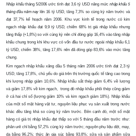
Nhập khẩu
tháng 5/2006 ước tính đạt 3,6 tỷ USD nâng mức
nhập khẩu 5
tháng đầu năm nay
lên 16 tỷ USD, tăng 7,3% so cùng kỳ năm trước và
đạt 37,7% kế hoạch năm 2006. Khu vực kinh tế trong nước có kim
ngạch nhập khẩu đạt 9,9 tỷ USD, chiếm 68% trị giá nhập khẩu nhưng
tăng thấp (+1,8%) so với cùng kỳ nên chỉ đóng góp 16,4% vào tăng nhập
khẩu chung trong khi khu vực có vốn đầu tư nước ngoài nhập khẩu 6,1
tỷ USD, chiếm 38%, tăng 17,6% nên đã đóng góp 83,6% vào mức tăng
chung.
Kim ngạch nhập khẩu xăng dầu 5 tháng năm 2006 ước tính đạt 2,3 tỷ
USD, tăng 17,8%, chủ yếu do giá trên thị trường quốc tế tăng cao trong
khi lượng nhập giảm 10,6%. Nhập khẩu sắt thép giảm 6,4% về lượng
và giảm 17,8% về kim ngạch, trong đó nhập khẩu phôi thép cũng giảm
ở cả hai chỉ số (lượng giảm 10% và kim ngạch giảm 18%). Nhập khẩu
của một số mặt hàng vật tư, nguyên liệu phục vụ sản xuất trong nước
khác đều tăng khá so cùng kỳ năm trước. Bên cạnh đó, một số mặt
hàng có giá trị nhập khẩu đạt thấp so với 5 tháng đầu năm trước như:
phân urê chỉ bằng 57,2% cùng kỳ năm trước; nguyên phụ liệu dệt, may,
da bằng 96,2%; thức ăn gia súc bằng 93,8%; sữa và sản phẩm sữa