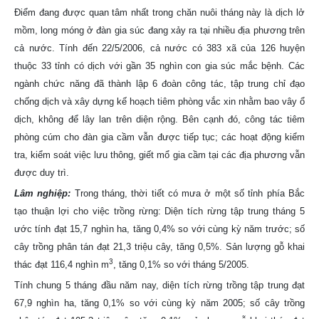
Điểm đang được quan tâm nhất trong chăn nuôi tháng này là dịch lở
mồm, long móng ở đàn gia súc đang xảy ra tại nhiều địa phương trên
cả nước. Tính đến 22/5/2006, cả nước có 383 xã của 126 huyện
thuộc 33 tỉnh có dịch với gần 35 nghìn con gia súc mắc bệnh. Các
ngành chức năng đã thành lập 6 đoàn công tác, tập trung chỉ đạo
chống dịch và xây dựng kế hoạch tiêm phòng vắc xin nhằm bao vây ổ
dịch, không để lây lan trên diện rộng. Bên cạnh đó, công tác tiêm
phòng cúm cho đàn gia cầm vẫn được tiếp tục; các hoạt động kiểm
tra, kiểm soát việc lưu thông, giết mổ gia cầm tại các địa phương vẫn
được duy trì.
Lâm nghiệp:
Trong tháng, thời tiết có mưa ở một số tỉnh phía Bắc
tạo thuận lợi cho việc trồng rừng: Diện tích rừng tập trung tháng 5
ước tính đạt 15,7 nghìn ha, tăng 0,4% so với cùng kỳ năm trước; số
cây trồng phân tán đạt 21,3 triệu cây, tăng 0,5%. Sản lượng gỗ khai
3
thác đạt 116,4 nghìn m
, tăng 0,1% so với tháng 5/2005.
Tính chung 5 tháng đầu năm nay, diện tích rừng trồng tập trung đạt
67,9 nghìn ha, tăng 0,1% so với cùng kỳ năm 2005; số cây trồng