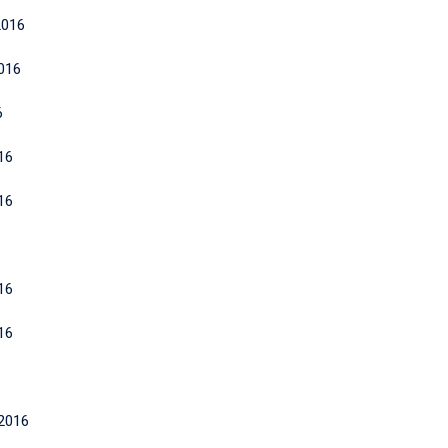
2016
2016
6
16
16
16
16
 2016