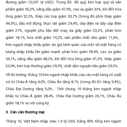
đương giảm 15,247 tỷ USD). Trong đó: đá quý, kim loại quý và sản
phẩm giảm 95,3%, xăng dầu giảm 47,9%, cao su giảm 33%, khí đốt hóa
lỏng giảm 32,5%, thép các loại giảm 30,7% (trong đó phôi thép giảm
44,5%), dầu mỡ động, thực vật giảm 29,4%, dây điện và dây cáp điện
giảm 27%, nguyên phụ liệu dệt may, da giầy giảm 23,2%, phân bón
giảm 18,1%, hóa chất giảm 15,2%, sản phẩm chất dẻo giảm 11,6%,…
Kim ngạch nhập khẩu giảm do giá bình quân của một số mặt hàng có
lượng nhập khẩu lớn giảm mạnh: phân bón giảm 59,4%, cao su giảm
54,1%, xăng dầu giảm 48,2%, khí đốt hóa lỏng giảm 41,3%, thép giảm
35,9%, kim loại thường giảm 29,5%, chất dẻo nguyên liệu giảm 29,3%.…
Về thị trường,
tháng 10 kim ngạch nhập khẩu của các mặt hàng có xuất
xứ từ Châu Á tăng 4,0%, Châu Âu tăng 8,1% (trong đó EU tăng 9,4%),
Châu Đại Dương tăng 5,0%... Tính chung 10 tháng kim ngạch nhập
khẩu từ Châu Á giảm 28,4%, Châu Đại Dương giảm 26,1%, Châu Âu
giảm 18,1% so với cùng kỳ.
3. Cán cân thương mại.
Tháng 10, Việt Nam nhập siêu 1,9 tỷ USD, bằng 40% tổng kim ngạch