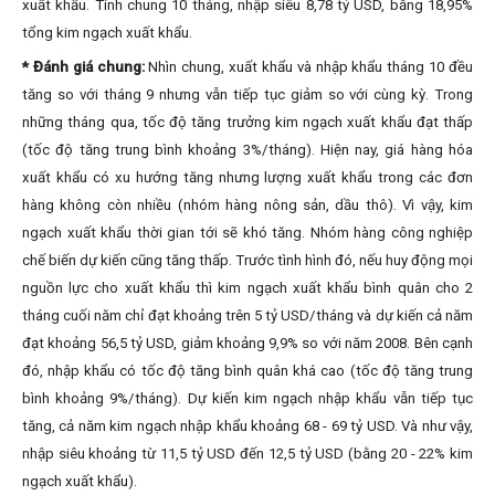
xuất khẩu. Tính chung 10 tháng, nhập siêu 8,78 tỷ USD, bằng 18,95%
tổng kim ngạch xuất khẩu.
* Đánh giá chung:
Nhìn chung, xuất khẩu và nhập khẩu tháng 10 đều
tăng so với tháng 9 nhưng vẫn tiếp tục giảm so với cùng kỳ. Trong
những tháng qua, tốc độ tăng trưởng kim ngạch xuất khẩu đạt thấp
(tốc độ tăng trung bình khoảng 3%/tháng). Hiện nay, giá hàng hóa
xuất khẩu có xu hướng tăng nhưng lượng xuất khẩu trong các đơn
hàng không còn nhiều (nhóm hàng nông sản, dầu thô). Vì vậy, kim
ngạch xuất khẩu thời gian tới sẽ khó tăng. Nhóm hàng công nghiệp
chế biến dự kiến cũng tăng thấp. Trước tình hình đó, nếu huy động mọi
nguồn lực cho xuất khẩu thì kim ngạch xuất khẩu bình quân cho 2
tháng cuối năm chỉ đạt khoảng trên 5 tỷ USD/tháng và dự kiến cả năm
đạt khoảng 56,5 tỷ USD, giảm khoảng 9,9% so với năm 2008. Bên cạnh
đó, nhập khẩu có tốc độ tăng bình quân khá cao (tốc độ tăng trung
bình khoảng 9%/tháng). Dự kiến kim ngạch nhập khẩu vẫn tiếp tục
tăng, cả năm kim ngạch nhập khẩu khoảng 68 - 69 tỷ USD. Và như vậy,
nhập siêu khoảng từ 11,5 tỷ USD đến 12,5 tỷ USD (bằng 20 - 22% kim
ngạch xuất khẩu).