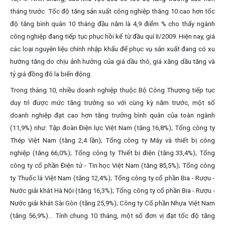
tháng trước. Tốc độ tăng sản xuất công nghiệp tháng 10 cao hơn tốc
độ tăng bình quân 10 tháng đầu năm là 4,9 điểm % cho thấy ngành
công nghiệp đang tiếp tục phục hồi kể từ đầu quí II/2009. Hiện nay, giá
các loại nguyên liệu chính nhập khẩu để phục vụ sản xuất đang có xu
hướng tăng do chịu ảnh hưởng của giá dầu thô, giá xăng dầu tăng và
tỷ giá đồng đô la biến động.
Trong tháng 10, nhiều doanh nghiệp thuộc Bộ Công Thương tiếp tục
duy trì được mức tăng trưởng so với cùng kỳ năm trước, một số
doanh nghiệp đạt cao hơn tăng trưởng bình quân của toàn ngành
(11,9%) như: Tập đoàn Điện lực Việt Nam (tăng 16,8%); Tổng công ty
Thép Việt Nam (tăng 2,4 lần); Tổng công ty Máy và thiết bị công
nghiệp (tăng 66,0%); Tổng công ty Thiết bị điện (tăng 33,4%); Tổng
công ty cổ phần Điện tử - Tin học Việt Nam (tăng 85,5%); Tổng công
ty Thuốc lá Việt Nam (tăng 12,4%); Tổng công ty cổ phần Bia - Rượu -
Nước giải khát Hà Nội (tăng 16,3%); Tổng công ty cổ phần Bia - Rượu -
Nước giải khát Sài Gòn (tăng 25,9%); Công ty Cổ phần Nhựa Việt Nam
(tăng 56,9%)... Tính chung 10 tháng, một số đơn vị đạt tốc độ tăng