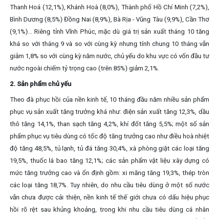
Thanh Hoá (12,1%), Khánh Hoà (8,0%), Thành phố Hồ Chí Minh (7,2%),
Bình Dương (8,5%) Đồng Nai (8,9%), Bà Rịa - Vũng Tàu (9,9%), Cần Thơ
(9,1%)... Riêng tỉnh Vĩnh Phúc, mặc dù giá trị sản xuất tháng 10 tăng
khá so với tháng 9 và so với cùng kỳ nhưng tính chung 10 tháng vẫn
giảm 1,8% so với cùng kỳ năm nước, chủ yếu do khu vực có vốn đầu tư
nước ngoài chiếm tỷ trọng cao (trên 85%) giảm 2,1%.
2. Sản phẩm chủ yếu
Theo đà phục hồi của nền kinh tế, 10 tháng đầu năm nhiều sản phẩm
phục vụ sản xuất tăng trưởng khá như: điện sản xuất tăng 12,3%, dầu
thô tăng 14,1%, than sạch tăng 4,2%, khí đốt tăng 5,5%; một số sản
phẩm phục vụ tiêu dùng có tốc độ tăng trưởng cao như điều hoà nhiệt
độ tăng 48,5%, tủ lạnh, tủ đá tăng 30,4%, xà phòng giặt các loại tăng
19,5%, thuốc lá bao tăng 12,1%; các sản phẩm vật liệu xây dựng có
mức tăng trưởng cao và ổn định gồm: xi măng tăng 19,3%, thép tròn
các loại tăng 18,7%. Tuy nhiên, do nhu cầu tiêu dùng ở một số nước
vẫn chưa được cải thiện, nền kinh tế thế giới chưa có dấu hiệu phục
hồi rõ rệt sau khủng khoảng, trong khi nhu cầu tiêu dùng cá nhân