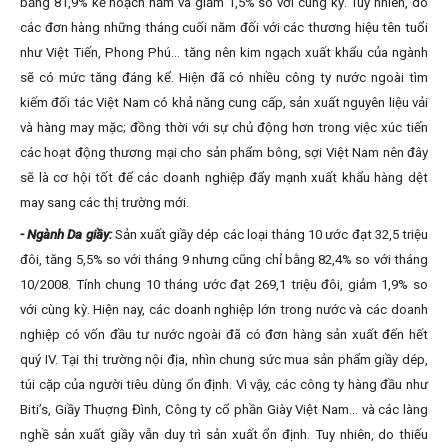
bằng 81,9% kế hoạch năm và giảm 1,5% so với cùng kỳ. Tuy nhiên, do
các đơn hàng những tháng cuối năm đối với các thương hiệu tên tuổi
như Việt Tiến, Phong Phú... tăng nên kim ngạch xuất khẩu của ngành
sẽ có mức tăng đáng kể. Hiện đã có nhiều công ty nước ngoài tìm
kiếm đối tác Việt Nam có khả năng cung cấp, sản xuất nguyên liệu vải
và hàng may mặc; đồng thời với sự chủ động hơn trong việc xúc tiến
các hoạt động thương mại cho sản phẩm bông, sợi Việt Nam nên đây
sẽ là cơ hội tốt để các doanh nghiệp đẩy mạnh xuất khẩu hàng dệt
may sang các thị trường mới.
- Ngành Da giầy:
Sản xuất giầy dép các loại tháng 10 ước đạt 32,5 triệu
đôi, tăng 5,5% so với tháng 9 nhưng cũng chỉ bằng 82,4% so với tháng
10/2008. Tính chung 10 tháng ước đạt 269,1 triệu đôi, giảm 1,9% so
với cùng kỳ. Hiện nay, các doanh nghiệp lớn trong nước và các doanh
nghiệp có vốn đầu tư nước ngoài đã có đơn hàng sản xuất đến hết
quý IV. Tại thị trường nội địa, nhìn chung sức mua sản phẩm giầy dép,
túi cặp của người tiêu dùng ổn định. Vì vậy, các công ty hàng đầu như
Biti’s, Giầy Thuợng Đình, Công ty cổ phần Giày Việt Nam… và các làng
nghề sản xuất giầy vẫn duy trì sản xuất ổn định. Tuy nhiên, do thiếu