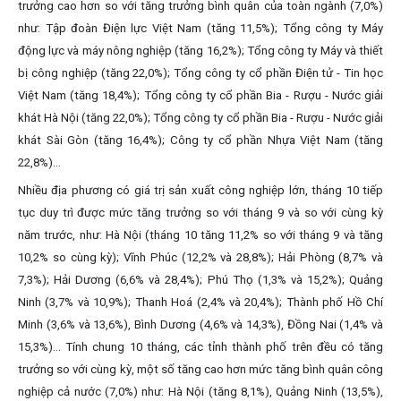
trưởng cao hơn so với tăng trưởng bình quân của toàn ngành (7,0%)
như: Tập đoàn Điện lực Việt Nam (tăng 11,5%); Tổng công ty Máy
động lực và máy nông nghiệp (tăng 16,2%); Tổng công ty Máy và thiết
bị công nghiệp (tăng 22,0%); Tổng công ty cổ phần Điện tử - Tin học
Việt Nam (tăng 18,4%); Tổng công ty cổ phần Bia - Rượu - Nước giải
khát Hà Nội (tăng 22,0%); Tổng công ty cổ phần Bia - Rượu - Nước giải
khát Sài Gòn (tăng 16,4%); Công ty cổ phần Nhựa Việt Nam (tăng
22,8%)...
Nhiều địa phương có giá trị sản xuất công nghiệp lớn, tháng 10 tiếp
tục duy trì được mức tăng trưởng so với tháng 9 và so với cùng kỳ
năm trước, như: Hà Nội (tháng 10 tăng 11,2% so với tháng 9 và tăng
10,2% so cùng kỳ); Vĩnh Phúc (12,2% và 28,8%); Hải Phòng (8,7% và
7,3%); Hải Dương (6,6% và 28,4%); Phú Thọ (1,3% và 15,2%); Quảng
Ninh (3,7% và 10,9%); Thanh Hoá (2,4% và 20,4%); Thành phố Hồ Chí
Minh (3,6% và 13,6%), Bình Dương (4,6% và 14,3%), Đồng Nai (1,4% và
15,3%)... Tính chung 10 tháng, các tỉnh thành phố trên đều có tăng
trưởng so với cùng kỳ, một số tăng cao hơn mức tăng bình quân công
nghiệp cả nước (7,0%) như: Hà Nội (tăng 8,1%), Quảng Ninh (13,5%),