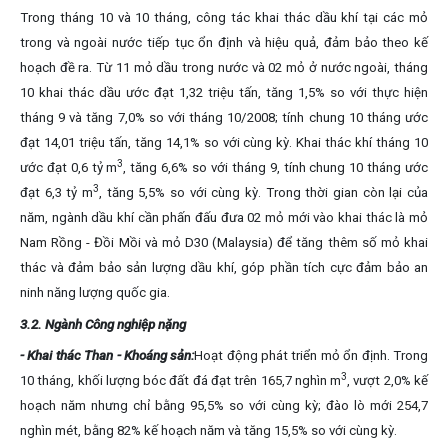
Trong tháng 10 và 10 tháng, công tác khai thác dầu khí tại các mỏ
trong và ngoài nước tiếp tục ổn định và hiệu quả, đảm bảo theo kế
hoạch đề ra. Từ 11 mỏ dầu trong nước và 02 mỏ ở nước ngoài, tháng
10 khai thác dầu ước đạt 1,32 triệu tấn, tăng 1,5% so với thực hiện
tháng 9 và tăng 7,0% so với tháng 10/2008; tính chung 10 tháng ước
đạt 14,01 triệu tấn, tăng 14,1% so với cùng kỳ. Khai thác khí tháng 10
3
ước đạt 0,6 tỷ m
, tăng 6,6% so với tháng 9, tính chung 10 tháng ước
3
đạt 6,3 tỷ m
, tăng 5,5% so với cùng kỳ. Trong thời gian còn lại của
năm, ngành dầu khí cần phấn đấu đưa 02 mỏ mới vào khai thác là mỏ
Nam Rồng - Đồi Mồi và mỏ D30 (Malaysia) để tăng thêm số mỏ khai
thác và đảm bảo sản lượng dầu khí, góp phần tích cực đảm bảo an
ninh năng lượng quốc gia.
3.2. Ngành Công nghiệp nặng
- Khai thác Than - Khoáng sản:
Hoạt động phát triển mỏ ổn định. Trong
3
10 tháng, khối lượng bóc đất đá đạt trên 165,7 nghìn m
, vượt 2,0% kế
hoạch năm nhưng chỉ bằng 95,5% so với cùng kỳ; đào lò mới 254,7
nghìn mét, bằng 82% kế hoạch năm và tăng 15,5% so với cùng kỳ.