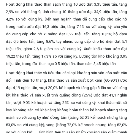
Hoạt động khai thác than sạch tháng 10 ước đạt 3,35 triệu tấn, tăng
2,9% so với tháng 9; tính chung 10 tháng ước đạt 34,9 triệu tấn, tăng
4,2% so với cùng kỳ. Đến nay, ngành than đã cung cấp cho các hộ
trong nước ước đạt 16,3 triệu tấn, tăng 7,1% so với cùng kỳ, chủ yếu
do cung cấp cho hộ xi măng đạt 3,22 triệu tấn, tăng 10,5%; hộ đạm
đạt 0,5 triệu tấn, tăng 8,6%; tuy nhiên, cung cấp cho hộ điện đạt 5,1
triệu tấn, giảm 2,6,% giảm so với cùng kỳ. Xuất khẩu than ước đạt
19,22 triệu tấn, tăng 17,3% so với cùng kỳ. Lượng tồn kho khoảng 3,95
triệu tấn, trong đó: than cục 0,5 triệu tấn; than cám 3,45 triệu tấn.
Hoạt động khai thác và tiêu thụ các loại khoáng sản vẫn còn mất cân
đối. Tính đến 10 tháng, khai thác và sản xuất bột kẽm (60-90%) ước
đạt 4,19 nghìn tấn, vượt 20,0% kế hoạch và tăng gấp 3 lần so với cùng
kỳ; khai thác và sản xuất tinh quặng đồng (25%) ước đạt 41,1 nghìn
tấn, vượt 9,0% kế hoạch và tăng 25% so với cùng kỳ; khai thác một số
loại khoáng sản có khả năng không hoàn thành kế hoạch nhưng tăng
mạnh so với cùng kỳ như: đồng tấm (bằng 52,0% kế hoạch nhưng tăng
83,0% so với cùng kỳ); vàng (bằng 72,0% kế hoạch nhưng tăng 82,0%
so với cùng kỳ); … Tình hình tiêu thụ sản phẩm khoáng sản giảm mạnh