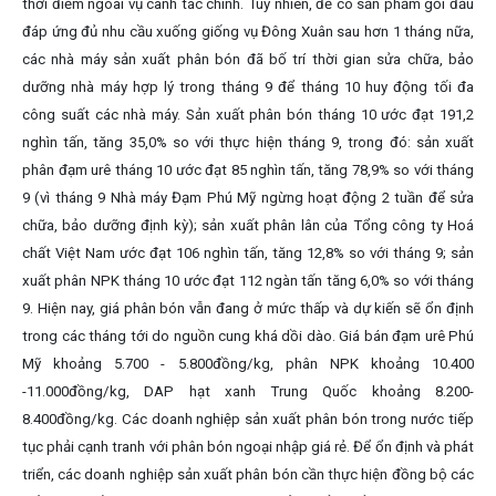
thời điểm ngoài vụ canh tác chính. Tuy nhiên, để có sản phẩm gối đầu
đáp ứng đủ nhu cầu xuống giống vụ Đông Xuân sau hơn 1 tháng nữa,
các nhà máy sản xuất phân bón đã bố trí thời gian sửa chữa, bảo
dưỡng nhà máy hợp lý trong tháng 9 để tháng 10 huy động tối đa
công suất các nhà máy. Sản xuất phân bón tháng 10 ước đạt 191,2
nghìn tấn, tăng 35,0% so với thực hiện tháng 9, trong đó: sản xuất
phân đạm urê tháng 10 ước đạt 85 nghìn tấn, tăng 78,9% so với tháng
9 (vì tháng 9 Nhà máy Đạm Phú Mỹ ngừng hoạt động 2 tuần để sửa
chữa, bảo dưỡng định kỳ); sản xuất phân lân của Tổng công ty Hoá
chất Việt Nam ước đạt 106 nghìn tấn, tăng 12,8% so với tháng 9; sản
xuất phân NPK tháng 10 ước đạt 112 ngàn tấn tăng 6,0% so với tháng
9. Hiện nay, giá phân bón vẫn đang ở mức thấp và dự kiến sẽ ổn định
trong các tháng tới do nguồn cung khá dồi dào. Giá bán đạm urê Phú
Mỹ khoảng 5.700 - 5.800đồng/kg, phân NPK khoảng 10.400
-11.000đồng/kg, DAP hạt xanh Trung Quốc khoảng 8.200-
8.400đồng/kg. Các doanh nghiệp sản xuất phân bón trong nước tiếp
tục phải cạnh tranh với phân bón ngoại nhập giá rẻ. Để ổn định và phát
triển, các doanh nghiệp sản xuất phân bón cần thực hiện đồng bộ các