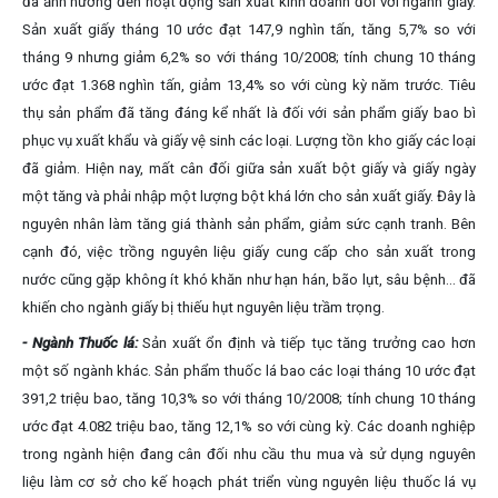
đã ảnh hưởng đến hoạt động sản xuất kinh doanh đối với ngành giấy.
Sản xuất giấy tháng 10 ước đạt 147,9 nghìn tấn, tăng 5,7% so với
tháng 9 nhưng giảm 6,2% so với tháng 10/2008; tính chung 10 tháng
ước đạt 1.368 nghìn tấn, giảm 13,4% so với cùng kỳ năm trước. Tiêu
thụ sản phẩm đã tăng đáng kể nhất là đối với sản phẩm giấy bao bì
phục vụ xuất khẩu và giấy vệ sinh các loại. Lượng tồn kho giấy các loại
đã giảm. Hiện nay, mất cân đối giữa sản xuất bột giấy và giấy ngày
một tăng và phải nhập một lượng bột khá lớn cho sản xuất giấy. Đây là
nguyên nhân làm tăng giá thành sản phẩm, giảm sức cạnh tranh. Bên
cạnh đó, việc trồng nguyên liệu giấy cung cấp cho sản xuất trong
nước cũng gặp không ít khó khăn như hạn hán, bão lụt, sâu bệnh... đã
khiến cho ngành giấy bị thiếu hụt nguyên liệu trầm trọng.
- Ngành Thuốc lá:
Sản xuất ổn định và tiếp tục tăng trưởng cao hơn
một số ngành khác. Sản phẩm thuốc lá bao các loại tháng 10 ước đạt
391,2 triệu bao, tăng 10,3% so với tháng 10/2008; tính chung 10 tháng
ước đạt 4.082 triệu bao, tăng 12,1% so với cùng kỳ. Các doanh nghiệp
trong ngành hiện đang cân đối nhu cầu thu mua và sử dụng nguyên
liệu làm cơ sở cho kế hoạch phát triển vùng nguyên liệu thuốc lá vụ