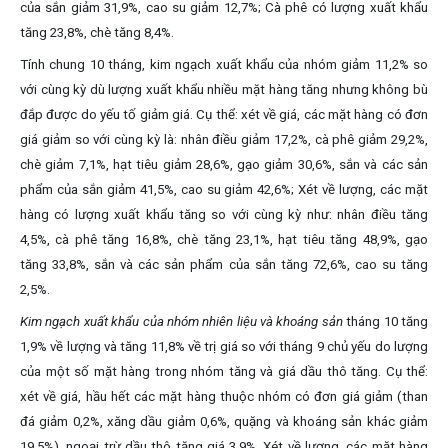
của sắn giảm 31,9%, cao su giảm 12,7%; Cà phê có lượng xuất khẩu
tăng 23,8%, chè tăng 8,4%.
Tính chung 10 tháng, kim ngạch xuất khẩu của nhóm giảm 11,2% so
với cùng kỳ dù lượng xuất khẩu nhiều mặt hàng tăng nhưng không bù
đắp được do yếu tố giảm giá. Cụ thể: xét về giá, các mặt hàng có đơn
giá giảm so với cùng kỳ là: nhân điều giảm 17,2%, cà phê giảm 29,2%,
chè giảm 7,1%, hạt tiêu giảm 28,6%, gạo giảm 30,6%, sắn và các sản
phẩm của sắn giảm 41,5%, cao su giảm 42,6%; Xét về lượng, các mặt
hàng có lượng xuất khẩu tăng so với cùng kỳ như: nhân điều tăng
4,5%, cà phê tăng 16,8%, chè tăng 23,1%, hạt tiêu tăng 48,9%, gạo
tăng 33,8%, sắn và các sản phẩm của sắn tăng 72,6%, cao su tăng
2,5%.
Kim ngạch xuất khẩu của nhóm nhiên liệu và khoáng sản
tháng 10 tăng
1,9% về lượng và tăng 11,8% về trị giá so với tháng 9 chủ yếu do lượng
của một số mặt hàng trong nhóm tăng và giá dầu thô tăng. Cụ thể:
xét về giá, hầu hết các mặt hàng thuộc nhóm có đơn giá giảm (than
đá giảm 0,2%, xăng dầu giảm 0,6%, quặng và khoáng sản khác giảm
19,5%), ngoại trừ dầu thô tăng giá 3,9%. Xét về lượng, các mặt hàng