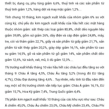
thiết bị, dụng cụ, phụ tùng giảm 6,6%, thuỷ tinh và các sản phẩm từ
thuỷ tinh giảm 1,2%, hàng dệt và may mặc giảm 1,2%....
Tính chung 10 tháng, kim ngạch xuất khẩu của nhóm giảm 6% so với
cùng kỳ, chủ yếu do kim ngạch xuất khẩu của hầu hết các mặt hàng
thuộc nhóm giảm: sắt thép các loại giảm 83,8%, chất dẻo nguyên liệu
giảm 39,8%, gốm sứ giảm 26%, dây điện và cáp điện giảm 24,8%, mây,
tre, cói và thảm giảm 22,7%, giấy và sản phẩm từ giấy giảm 21,7%, sản
phẩm từ sắt thép giảm 20,2%, giày dép giảm 16,1%, sản phẩm từ cao
su giảm 14,5%, gỗ và sản phẩm từ gỗ giảm 14%, sản phẩm chất dẻo
giảm 12,6%, túi sách, vali, mũ, ô dù giảm 12,3%....
Thị trường xuất khẩu
tháng 10 vào hầu hết các châu lục đều tăng so với
tháng 9: Châu Á tăng 4,5%, Châu Âu tăng 5,2% (trong đó EU tăng
4,7%), Châu Đại dương tăng 4,6%... Tuy nhiên, nếu tính từ đầu năm đến
nay, một số thị trường chính vẫn tiếp tục giảm: Châu Á giảm 16,1%, EU
giảm 15,7%, Hoa Kỳ giảm 7,4%, Trung Quốc giảm 4,4%.
Thị phần kim ngạch xuất khẩu
10 tháng của các khu vực như sau: Châu
Á chiếm 45,0%, Châu Âu chiếm 23,0%, Châu Mỹ chiếm 23,4%, Châu Phi