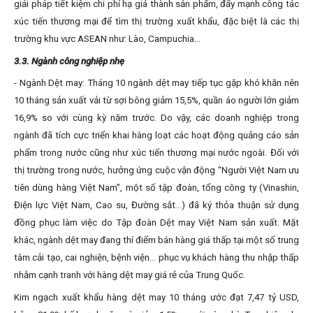
giải pháp tiết kiệm chi phí hạ giá thành sản phẩm, đẩy mạnh công tác
xúc tiến thương mại để tìm thị trường xuất khẩu, đặc biệt là các thị
trường khu vực ASEAN như: Lào, Campuchia...
3.3. Ngành công nghiệp nhẹ
- Ngành Dệt may: Tháng 10 ngành dệt may tiếp tục gặp khó khăn nên
10 tháng sản xuất vải từ sợi bông giảm 15,5%, quần áo người lớn giảm
16,9% so với cùng kỳ năm trước. Do vậy, các doanh nghiệp trong
ngành đã tích cực triển khai hàng loạt các hoạt động quảng cáo sản
phẩm trong nước cũng như xúc tiến thương mại nước ngoài. Đối với
thị trường trong nước, hưởng ứng cuộc vận động “Người Việt Nam ưu
tiên dùng hàng Việt Nam”, một số tập đoàn, tổng công ty (Vinashin,
Điện lực Việt Nam, Cao su, Đường sắt…) đã ký thỏa thuận sử dụng
đồng phục làm việc do Tập đoàn Dệt may Việt Nam sản xuất. Mặt
khác, ngành dệt may đang thí điểm bán hàng giá thấp tại một số trung
tâm cải tạo, cai nghiện, bệnh viện… phục vụ khách hàng thu nhập thấp
nhằm cạnh tranh với hàng dệt may giá rẻ của Trung Quốc.
Kim ngạch xuất khẩu hàng dệt may 10 tháng ước đạt 7,47 tỷ USD,