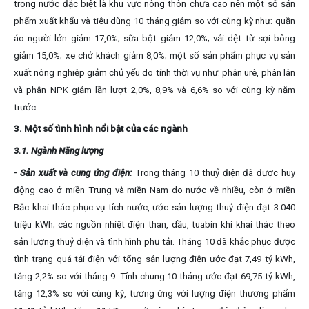
trong nước đặc biệt là khu vực nông thôn chưa cao nên một số sản
phẩm xuất khẩu và tiêu dùng 10 tháng giảm so với cùng kỳ như: quần
áo người lớn giảm 17,0%; sữa bột giảm 12,0%; vải dệt từ sợi bông
giảm 15,0%; xe chở khách giảm 8,0%; một số sản phẩm phục vụ sản
xuất nông nghiệp giảm chủ yếu do tính thời vụ như: phân urê, phân lân
và phân NPK giảm lần lượt 2,0%, 8,9% và 6,6% so với cùng kỳ năm
trước.
3. Một số tình hình nổi bật của các ngành
3.1. Ngành Năng lượng
- Sản xuất và cung ứng điện:
Trong tháng 10 thuỷ điện đã được huy
động cao ở miền Trung và miền Nam do nước về nhiều, còn ở miền
Bắc khai thác phục vụ tích nước, ước sản lượng thuỷ điện đạt 3.040
triệu kWh; các nguồn nhiệt điện than, dầu, tuabin khí khai thác theo
sản lượng thuỷ điện và tình hình phụ tải. Tháng 10 đã khắc phục được
tình trạng quá tải điện với tổng sản lượng điện ước đạt 7,49 tỷ kWh,
tăng 2,2% so với tháng 9. Tính chung 10 tháng ước đạt 69,75 tỷ kWh,
tăng 12,3% so với cùng kỳ, tương ứng với lượng điện thương phẩm