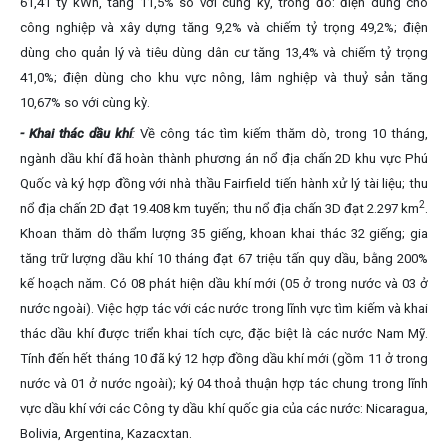
61,41 tỷ kWh, tăng 11,5% so với cùng kỳ, trong đó: điện dùng cho
công nghiệp và xây dựng tăng 9,2% và chiếm tỷ trọng 49,2%; điện
dùng cho quản lý và tiêu dùng dân cư tăng 13,4% và chiếm tỷ trọng
41,0%; điện dùng cho khu vực nông, lâm nghiệp và thuỷ sản tăng
10,67% so với cùng kỳ.
- Khai thác dầu khí
:
Về công tác tìm kiếm thăm dò, trong 10 tháng,
ngành dầu khí đã hoàn thành phương án nổ địa chấn 2D khu vực Phú
Quốc và ký hợp đồng với nhà thầu Fairfield tiến hành xử lý tài liệu; thu
2
nổ địa chấn 2D đạt 19.408 km tuyến; thu nổ địa chấn 3D đạt 2.297 km
.
Khoan thăm dò thẩm lượng 35 giếng, khoan khai thác 32 giếng; gia
tăng trữ lượng dầu khí 10 tháng đạt 67 triệu tấn quy dầu, bằng 200%
kế hoạch năm. Có 08 phát hiện dầu khí mới (05 ở trong nước và 03 ở
nước ngoài). Việc hợp tác với các nước trong lĩnh vực tìm kiếm và khai
thác dầu khí được triển khai tích cực, đặc biệt là các nước Nam Mỹ.
Tính đến hết tháng 10 đã ký 12 hợp đồng dầu khí mới (gồm 11 ở trong
nước và 01 ở nước ngoài); ký 04 thoả thuận hợp tác chung trong lĩnh
vực dầu khí với các Công ty dầu khí quốc gia của các nước: Nicaragua,
Bolivia, Argentina, Kazacxtan.