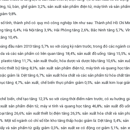
ờng, tủ, bàn, ghế giảm 3,2%; sản xuất sản phẩm điện tử, máy tính và sản phẩ
giảm 9,8%.
số tỉnh, thành phố có quy mô công nghiệp lớn như sau: Thành phố Hồ Chí Mi
ng tăng 6,4%; Hà Nội tăng 3,9%; Hải Phòng tăng 2,6%; Bắc Ninh tăng 5,7%; Vĩ
tăng 10,4%.
tháng đầu năm 2013 tăng 5,7% so với cùng kỳ năm trước, trong đó c
ác ngành có
uất da và các sản phẩm có liên quan tăng 18,4%; sản xuất đồ uống tăng 15,5%; 
plastic tăng 11,7%; sản xuất thuốc, hóa dược và dược liệu tăng 10,6%; sản xuấ
móc thiết bị) tăng 8,3%; sản xuất sản phẩm điện tử, máy tính và quang học tăn
ặc giảm là: Dệt tăng 6,7%; sản xuất hóa chất và các sản phẩm từ hóa chất tăn
hục tăng 4,7%; sản xuất, chế biến thực phẩm giảm 0,5%; sản xuất kim loại giả
 chế biến, chế tạo tăng 12,3% so với cùng thời điểm năm trước, có xu hướng g
 xuất sản phẩm điện tử, máy vi tính và quang học tăng 46,8%; sản xuất đồ uố
oại tăng 26,6%; sản xuất thiết bị điện tăng 26,3%; sản xuất hóa chất và sản 
%. Một số ngành có chỉ số tồn kho tăng thấp hoặc giảm là: Dệt tăng 5,4%; sản
giấy và sản phẩm từ giấy giảm 0,3%; sản xuất xe có động cơ giảm 5,1%; sản x