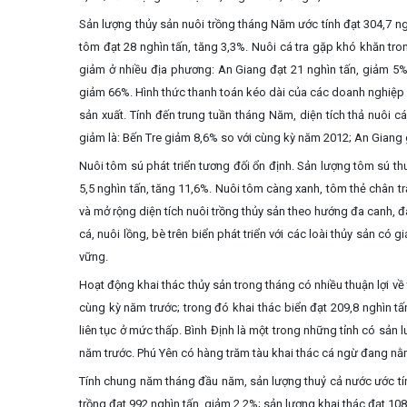
Sản lượng thủy sản nuôi trồng tháng Năm ước tính đạt 304,7 ng
tôm đạt 28 nghìn tấn, tăng 3,3%. Nuôi cá tra gặp khó khăn tr
giảm ở nhiều địa phương: An Giang đạt 21 nghìn tấn, giảm 5% 
giảm 66%. Hình thức thanh toán kéo dài của các doanh nghiệp xu
sản xuất. Tính đến trung tuần tháng Năm, diện tích thả nuôi c
giảm là: Bến Tre giảm 8,6% so với cùng kỳ năm 2012; An Giang
Nuôi tôm sú phát triển tương đối ổn định. Sản lượng tôm sú th
5,5 nghìn tấn, tăng 11,6%. Nuôi tôm càng xanh, tôm thẻ chân tr
và mở rộng diện tích nuôi trồng thủy sản theo hướng đa canh, đ
cá, nuôi lồng, bè trên biển phát triển với các loài thủy sản có
vững.
Hoạt động khai thác thủy sản trong tháng có nhiều thuận lợi về 
cùng kỳ năm trước; trong đó khai thác biển đạt 209,8 nghìn t
liên tục ở mức thấp. Bình Định là một trong những tỉnh có sản
năm trước. Phú Yên có hàng trăm tàu khai thác cá ngừ đang nằ
Tính chung năm tháng đầu năm, sản lượng thuỷ cả nước ước tín
trồng đạt 992 nghìn tấn, giảm 2,2%; sản lượng khai thác đạt 108