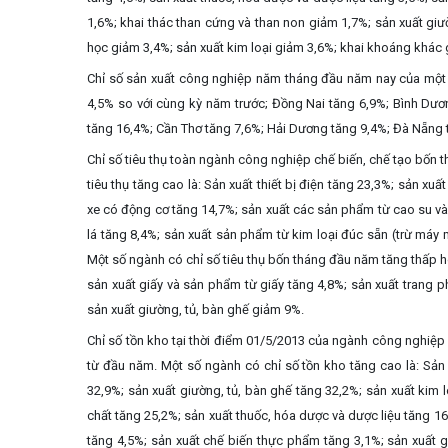
1,6%; k
hai thác than cứng và than non giảm 1,7%;
sản xuất giư
học giảm 3,4%;
sản xuất kim loại giảm 3,6%; khai khoáng khác 
Chỉ số sản xuất công nghiệp năm tháng đầu năm nay của một 
4,5% so với cùng kỳ năm trước; Đồng Nai tăng 6,9%; Bình Dươ
tăng 16,4%; Cần Thơ tăng 7,6%; Hải Dương tăng 9,4%; Đà Nẵng 
Chỉ số tiêu thụ toàn ngành công nghiệp chế biến, chế tạo bốn 
tiêu thụ tăng cao là: Sản xuất thiết bị điện tăng 23,3%; sản x
xe có động cơ tăng 14,7%; sản xuất các sản phẩm từ cao su và 
lá tăng 8,4%; sản xuất sản phẩm từ kim loại đúc sẵn (trừ máy 
Một số ngành có chỉ số tiêu thụ bốn
tháng đầu năm tăng thấp ho
sản xuất giấy và sản phẩm từ giấy tăng 4,8%; sản xuất trang p
sản xuất giường, tủ, bàn ghế giảm 9%.
Chỉ số tồn kho tại thời điểm 01/5/2013 của ngành công nghiệp
từ đầu năm. Một số ngành có chỉ số tồn kho tăng cao là: Sản
32,9%; sản xuất giường, tủ, bàn ghế tăng 32,2%; sản xuất kim l
chất tăng 25,2%; sản xuất thuốc, hóa dược và dược liệu tăng 16
tăng 4,5%; sản xuất chế biến thực phẩm tăng 3,1%; sản xuất 