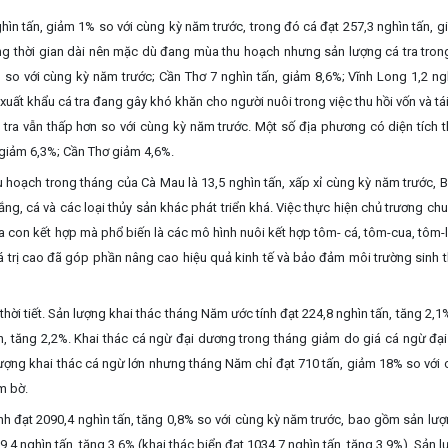
hìn tấn, giảm 1% so với cùng kỳ năm trước, trong đó cá đạt 257,3 nghìn tấn, g
ong thời gian dài nên mặc dù đang mùa thu hoạch nhưng sản lượng cá tra tron
so với cùng kỳ năm trước; Cần Thơ 7 nghìn tấn, giảm 8,6%; Vĩnh Long 1,2 ngh
ất khẩu cá tra đang gây khó khăn cho người nuôi trong việc thu hồi vốn và tá
á tra vẫn thấp hơn so với cùng kỳ năm trước. Một số địa phương có diện tích t
 giảm 6,3%; Cần Thơ giảm 4,6%.
u hoạch trong tháng của Cà Mau là 13,5 nghìn tấn, xấp xỉ cùng kỳ năm trước, B
ắng, cá và các loại thủy sản khác phát triển khá. Việc thực hiện chủ trương ch
a con kết hợp mà phổ biến là các mô hình nuôi kết hợp tôm- cá, tôm-cua, tôm-l
 giá trị cao đã góp phần nâng cao hiệu quả kinh tế và bảo đảm môi trường sinh 
thời tiết. Sản lượng khai thác tháng Năm ước tính đạt 224,8 nghìn tấn, tăng 2,1
ấn, tăng 2,2%. Khai thác cá ngừ đại dương trong tháng giảm do giá cá ngừ đạ
 lượng khai thác cá ngừ lớn nhưng tháng Năm chỉ đạt 710 tấn, giảm 18% so với 
m bờ.
h đạt 2090,4 nghìn tấn, tăng
0,8%
so với cùng kỳ năm trước, bao gồm sản lượ
9,4 nghìn tấn, tăng 3,6% (khai thác biển đạt 1034,7 nghìn tấn, tăng 3,9%). Sản 