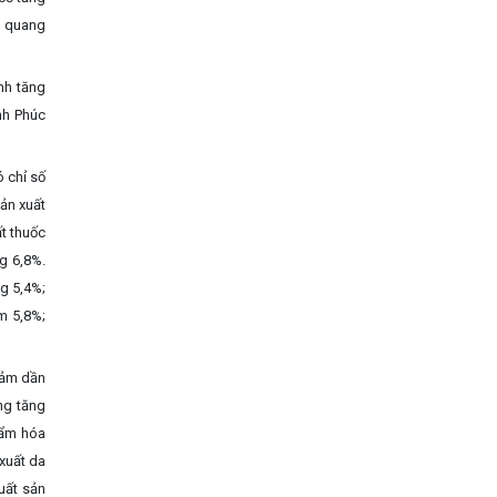
m quang
nh tăng
nh Phúc
 chỉ số
sản xuất
t thuốc
g 6,8%.
g 5,4%;
m 5,8%;
iảm dần
ng tăng
phẩm hóa
 xuất da
uất sản