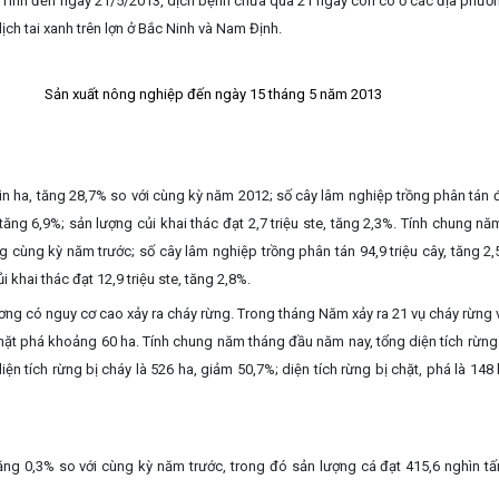
.
Tính đến ngày 21/5/2013, dịch bệnh chưa qua 21 ngày còn có ở các địa phươn
h tai xanh trên lợn ở Bắc Ninh và Nam Định.
Sản xuất nông nghiệp đến ngày 15 tháng 5 năm 2013
ìn ha, tăng 28,7% so với cùng kỳ năm 2012; số cây lâm nghiệp trồng phân tán 
 tăng 6,9%; sản lượng củi khai thác đạt 2,7 triệu ste, tăng 2,3%. Tính chung n
g cùng kỳ năm trước; số cây lâm nghiệp trồng phân tán 94,9 triệu cây, tăng 2
i khai thác đạt 12,9 triệu ste, tăng 2,8%.
ơng có nguy cơ cao xảy ra cháy rừng. Trong tháng Năm xảy ra 21 vụ cháy rừng 
ị chặt phá khoảng 60 ha. Tính chung năm tháng đầu năm nay, tổng diện tích rừng 
ện tích rừng bị cháy là 526 ha, giảm 50,7%; diện tích rừng bị chặt, phá là 148
ăng 0,3% so với cùng kỳ năm trước, trong đó sản lượng cá đạt 415,6 nghìn tấ