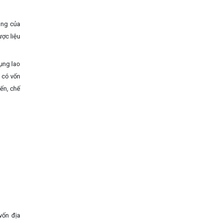
ung của
ược liệu
ụng lao
 có vốn
ến, chế
vốn địa