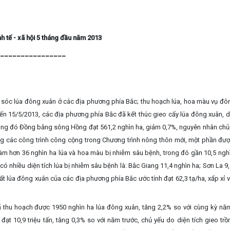
nh tế - xã hội 5 tháng đầu năm 2013
________________
 sóc lúa đông xuân ở các địa phương phía Bắc; thu hoạch lúa, hoa màu vụ đô
ến 15/5/2013, các địa phương phía Bắc đã kết thúc gieo cấy lúa đông xuân, di
trong đó Đồng bằng sông Hồng đạt 561,2 nghìn ha, giảm 0,7%, nguyên nhân chủ
g các công trình công cộng trong Chương trình nông thôn mới, một phần đư
làm hơn 36 nghìn ha lúa và hoa màu bị nhiễm sâu bệnh, trong đó gần 10,5 nghì
ó nhiều diện tích lúa bị nhiễm sâu bệnh là: Bắc Giang 11,4 nghìn ha; Sơn La 9
t lúa đông xuân của các địa phương phía Bắc ước tính đạt 62,3 tạ/ha, xấp xỉ 
thu hoạch được 1950 nghìn ha lúa đông xuân, tăng 2,2% so với cùng kỳ năm
t 10,9 triệu tấn, tăng 0,3% so với năm trước, chủ yếu do diện tích gieo trồ