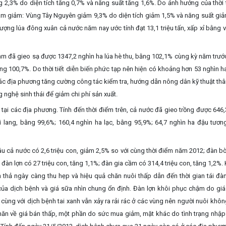
 2,3% do diện tích tăng 0,7% và năng suất tăng 1,6%. Do ảnh hưởng của thời t
m giảm: Vùng Tây Nguyên giảm 9,3% do diện tích giảm 1,5% và năng suất giả
ợng lúa đông xuân cả nước năm nay ước tính đạt 13,1 triệu tấn, xấp xỉ bằng 
am đã gieo sạ được 1347,2 nghìn ha lúa hè thu, bằng 102,1% cùng kỳ năm trước
 100,7%. Do thời tiết diễn biến phức tạp nên hiện có khoảng hơn 53 nghìn ha
c địa phương tăng cường công tác kiểm tra, hướng dẫn nông dân kỹ thuật th
 nghệ sinh thái để giảm chi phí sản xuất.
tại các địa phương. Tính đến thời điểm trên, cả nước đã gieo trồng được 646,
 lang, bằng 99,6%; 160,4 nghìn ha lạc, bằng 95,9%; 64,7 nghìn ha đậu tươn
râu cả nước có 2,6 triệu con, giảm 2,5% so với cùng thời điểm năm 2012; đàn b
đàn lợn có 27 triệu con, tăng 1,1%; đàn gia cầm có 314,4 triệu con, tăng 1,2%.
ăn thả ngày càng thu hẹp và hiệu quả chăn nuôi thấp dẫn đến thời gian tái đà
ủa dịch bệnh và giá sữa nhìn chung ổn định
.
Đàn lợn khôi phục chậm do giá 
cùng với dịch bệnh tai xanh vẫn xảy ra rải rác ở các vùng nên người nuôi khô
hăn về giá bán thấp, một phần do sức mua giảm, mặt khác do tình trạng nhập 