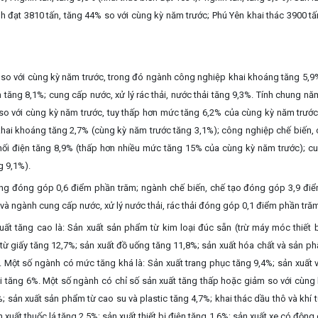
h đạt 3810 tấn, tăng 44% so với cùng kỳ năm trước; Phú Yên khai thác 3900 tấ
so với cùng kỳ năm trước, trong đó ngành công nghiệp khai khoáng tăng 5,9
 tăng 8,1%; cung cấp nước, xử lý rác thải, nước thải tăng 9,3%.
Tính chung nă
so với cùng kỳ năm trước, tuy
thấp hơn mức tăng 6,2% của cùng kỳ năm trướ
hai khoáng tăng 2,7% (cùng kỳ năm trước tăng 3,1%); công nghiệp chế biến, 
hối điện tăng 8,9% (thấp hơn nhiều mức tăng 15% của cùng kỳ năm trước); c
g 9,1%).
ng đóng góp 0,6 điểm phần trăm; ngành chế biến, chế tạo đóng góp 3,9 đi
và ngành cung cấp nước, xử lý nước thải, rác thải đóng góp 0,1 điểm phần tră
t tăng cao là: Sản xuất sản phẩm từ kim loại đúc sẵn (trừ máy móc thiết b
 từ giấy tăng 12,7%
;
sản xuất đồ uống tăng 11,8%;
s
ản xuất hóa chất và sản p
%. Một số ngành có mức tăng khá là: Sản xuất trang phục tăng 9,4%;
s
ản xuất 
ại tăng 6%. Một số
ngành có chỉ số sản xuất tăng thấp hoặc giảm so với cùng
; sản xuất sản phẩm từ cao su và plastic tăng 4,7%; khai thác dầu thô và khí 
 xuất thuốc lá tăng 2,5%; sản xuất thiết bị điện tăng 1,6%; sản xuất xe có động