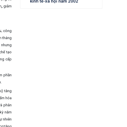
kinh tế-xã hội năm 2002
n
,
giảm
%; công
m tháng
c nhưng
chế tạo
ung cấp
ểm phần
m.
ị) tăng
hẩm hóa
và phân
 kỳ năm
tự nhiên
 cơ tăng