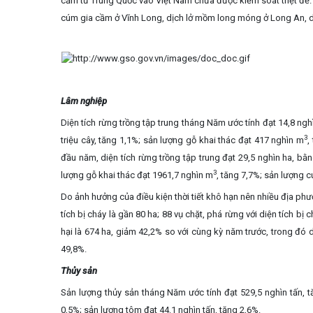
cầm từ Trung Quốc vào Việt Nam chưa được kiểm soát triệt để
cúm gia cầm ở Vĩnh Long, dịch lở mồm long móng ở Long An, dịc
Lâm nghiệp
Diện tích rừng trồng tập trung tháng Năm ước tính đạt 14,8 ngh
3
triệu cây, tăng 1,1%; sản lượng gỗ khai thác đạt 417 nghìn m
,
đầu năm, diện tích rừng trồng tập trung đạt 29,5 nghìn ha, bằn
3
lượng gỗ khai thác đạt 1961,7 nghìn m
, tăng 7,7%; sản lượng củ
Do ảnh hưởng của điều kiện thời tiết khô hạn nên nhiều địa phư
tích bị cháy là gần 80 ha; 88 vụ chặt, phá rừng với diện tích b
hại là 674 ha, giảm 42,2% so với cùng kỳ năm trước, trong đó di
49,8%.
Thủy sản
Sản lượng thủy sản tháng Năm ước tính đạt 529,5 nghìn tấn, t
0,5%; sản lượng tôm đạt 44,1 nghìn tấn, tăng 2,6%.