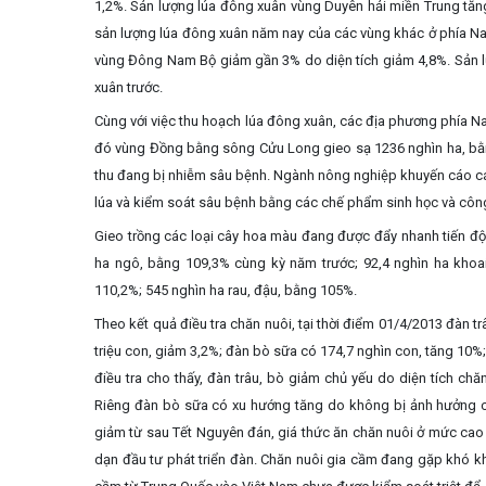
1,2%. Sản lượng lúa đông xuân vùng Duyên hải miền Trung tăng
sản lượng lúa đông xuân năm nay của các vùng khác ở phía Na
vùng Đông Nam Bộ giảm gần 3% do diện tích giảm 4,8%. Sản lư
xuân trước.
Cùng với việc thu hoạch lúa đông xuân, các địa phương phía N
đó vùng Đồng bằng sông Cửu Long gieo sạ 1236 nghìn ha, bằng
thu đang bị nhiễm sâu bệnh. Ngành nông nghiệp khuyến cáo cá
lúa và kiểm soát‎‎ sâu bệnh bằng các chế phẩm sinh học và công
Gieo trồng các loại cây hoa màu đang được đẩy nhanh tiến độ 
ha ngô, bằng 109,3% cùng kỳ năm trước; 92,4 nghìn ha khoai
110,2%; 545 nghìn ha rau, đậu, bằng 105%.
Theo kết quả điều tra chăn nuôi, tại thời điểm 01/4/2013 đàn t
triệu con, giảm 3,2%; đàn bò sữa có 174,7 nghìn con, tăng 10%; 
điều tra cho thấy, đàn trâu, bò giảm chủ yếu do diện tích ch
Riêng đàn bò sữa có xu hướng tăng do không bị ảnh hưởng c
giảm từ sau Tết Nguyên đán, giá thức ăn chăn nuôi ở mức cao 
dạn đầu tư phát triển đàn. Chăn nuôi gia cầm đang gặp khó k