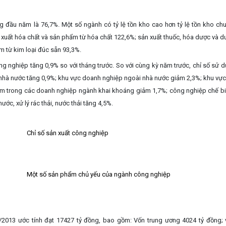
ng đầu năm là 76,7%. Một số ngành có tỷ lệ tồn kho cao hơn tỷ lệ tồn kho ch
 xuất hóa chất và sản phẩm từ hóa chất 122,6%; sản xuất thuốc, hóa dược và d
m từ kim loại đúc sẵn 93,3%.
 nghiệp tăng 0,9% so với tháng trước. So với cùng kỳ năm trước, chỉ số sử d
nhà nước tăng 0,9%; khu vực doanh nghiệp ngoài nhà nước giảm 2,3%; khu vực
ăm trong các doanh nghiệp ngành khai khoáng giảm 1,7%; công nghiệp chế bi
ớc, xử lý rác thải, nước thải tăng 4,5%.
Chỉ số sản xuất công nghiệp
Một số sản phẩm chủ yếu của ngành công nghiệp
/
201
3
ước tính đạt
17427
tỷ đồng, bao gồm: Vốn trung ương
4024
tỷ đồng; 