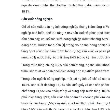
ngừ đại dương khai thác tại Bình Định 5 tháng đầu năm ước tín
18,3%.
Sản xuất công nghiệp
Chỉ số sản xuất toàn ngành công nghiệp tháng Năm tăng 6,7% 
nghiệp chế biến, chế tạo tăng 6,8%; sản xuất và phân phối điện
đầu năm nay, chỉ số sản xuất công nghiệp ước tính tăng 5,2% 
đang có xu hướng tăng dần [1]
, trong đó ngành công nghiệp k
tăng 5,5% (cùng kỳ năm trước tăng 6,3%); sản xuất và phân p
nước, xử lý nước thải, rác thải tăng 9,6% (cùng kỳ năm trước tăn
Trong mức tăng chung 5,2% của năm tháng, ngành khai khoá
trăm; sản xuất và phân phối điện đóng góp 0,6 điểm phần trăm 
Trong các ngành công nghiệp, một số ngành có chỉ số sản xuấ
15,3%; sản xuất da tăng 14,7%
; sản xuất giấy và các sản phẩm
chất tăng 11,5%; khai thác, xử lý và cung cấp nước tăng 10,3
phối điện tăng 8,9%; sản xuất sản phẩm từ khoáng phi kim lo
trước là: Dệt tăng 5,5%;
sản xuất, chế biến thực phẩm tăng 5,4%
tăng 4,6%; sản xuất thuốc, hóa dược và dược liệu tăng 3,5%; sản