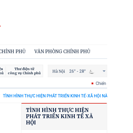
 CHÍNH PHỦ
VĂN PHÒNG CHÍNH PHỦ
ệu
Thư điện tử
Hà Nội
26° - 28°
hủ
công vụ Chính phủ
Chiến dịch 500 ngày đêm tìm ki
TÌNH HÌNH THỰC HIỆN PHÁT TRIỂN KINH TẾ-XÃ HỘI NĂM 2013
TÌNH HÌNH THỰC HIỆN
PHÁT TRIỂN KINH TẾ XÃ
HỘI