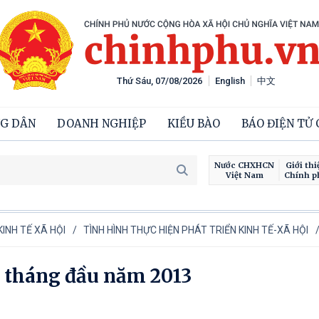
Thứ Sáu, 07/08/2026
English
中文
G DÂN
DOANH NGHIỆP
KIỀU BÀO
BÁO ĐIỆN TỬ
Nước CHXHCN
Giới thi
Việt Nam
Chính p
INH TẾ XÃ HỘI
TÌNH HÌNH THỰC HIỆN PHÁT TRIỂN KINH TẾ-XÃ HỘI
 5 tháng đầu năm 2013