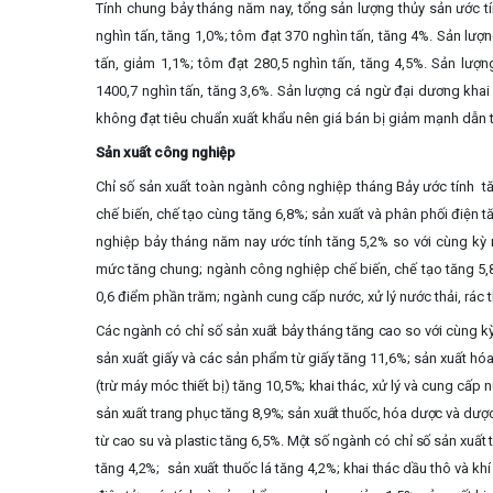
Tính chung bảy tháng năm nay, tổng sản lượng thủy sản ước tí
nghìn tấn, tăng 1,0%; tôm đạt 370 nghìn tấn, tăng 4%. Sản lượn
tấn, giảm 1,1%; tôm đạt 280,5 nghìn tấn, tăng 4,5%. Sản lượn
1400,7 nghìn tấn, tăng 3,6%. Sản lượng cá ngừ đại dương khai
không đạt tiêu chuẩn xuất khẩu nên giá bán bị giảm mạnh dẫn t
Sản xuất công nghiệp
Chỉ số sản xuất toàn ngành công nghiệp tháng Bảy ước tính
t
chế biến, chế tạo cùng tăng 6,8%; sản xuất và phân phối điện 
nghiệp bảy tháng năm nay ước tính tăng 5,2% so với cùng kỳ
mức tăng chung; ngành công nghiệp chế biến, chế tạo tăng 5,
0,6 điểm phần trăm; ngành cung cấp nước, xử lý nước thải, rác 
Các ngành có chỉ số sản xuất bảy tháng tăng cao so với cùng kỳ
sản xuất giấy và các sản phẩm từ giấy tăng 11,6%; sản xuất hó
(trừ máy móc thiết bị) tăng 10,5%; khai thác, xử lý và cung cấp
sản xuất trang phục tăng 8,9%; sản xuất thuốc, hóa dược và dược
từ cao su và plastic tăng 6,5%. Một số ngành có chỉ số sản xuất 
tăng 4,2%; sản xuất thuốc lá tăng 4,2%; khai thác dầu thô và kh