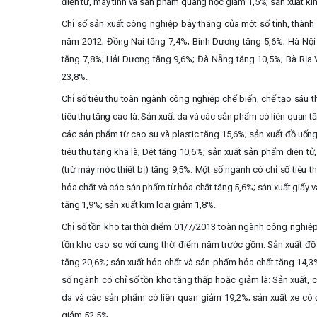
điện tử, máy tính và sản phẩm quang học giảm 1,5%; sản xuất kim
Chỉ số sản xuất công nghiệp bảy tháng của một số tỉnh, thành
năm 2012; Đồng Nai tăng 7,4%; Bình Dương tăng 5,6%; Hà Nội 
tăng 7,8%; Hải Dương tăng 9,6%; Đà Nẵng tăng 10,5%; Bà Rịa
23,8%.
Chỉ số tiêu thụ toàn ngành công nghiệp chế biến, chế tạo sáu 
tiêu thụ tăng cao là: Sản xuất da và các sản phẩm có liên quan t
các sản phẩm từ cao su và plastic tăng 15,6%; sản xuất đồ uống
tiêu thụ tăng khá là; Dệt tăng 10,6%; sản xuất sản phẩm điện t
(trừ máy móc thiết bị) tăng 9,5%. Một số ngành có chỉ số tiêu 
hóa chất và các sản phẩm từ hóa chất tăng 5,6%; sản xuất giấy v
tăng 1,9%; sản xuất kim loại giảm 1,8%.
Chỉ số tồn kho tại thời điểm 01/7/2013 toàn ngành công nghiệp
tồn kho cao so với cùng thời điểm năm trước gồm: Sản xuất đồ 
tăng 20,6%; sản xuất hóa chất và sản phẩm hóa chất tăng 14,3%;
số ngành có chỉ số tồn kho tăng thấp hoặc giảm là: Sản xuất, 
da và các sản phẩm có liên quan giảm 19,2%; sản xuất xe có
giảm 52,5%.