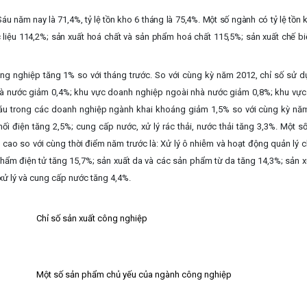
áu năm nay là 71,4%, tỷ lệ tồn kho 6 tháng là 75,4%. Một số ngành có tỷ lệ tồn
 liệu 114,2%; sản xuất hoá chất và sản phẩm hoá chất 115,5%; sản xuất chế bi
g nghiệp tăng 1% so với tháng trước. So với cùng kỳ năm 2012, chỉ số sử d
à nước giảm 0,4%; khu vực doanh nghiệp ngoài nhà nước giảm 0,8%; khu vực
áu trong các doanh nghiệp ngành khai khoáng giảm 1,5% so với cùng kỳ năm
ối điện tăng 2,5%; cung cấp nước, xử lý rác thải, nước thải tăng 3,3%. Một s
cao so với cùng thời điểm năm trước là: Xử lý ô nhiễm và hoạt động quản lý ch
phẩm điện tử tăng 15,7%;
sản xuất da và các sản phẩm từ da tăng 14,3%;
sản x
 xử lý và cung cấp nước tăng 4,4%.
Chỉ số sản xuất công nghiệp
Một số sản phẩm chủ yếu của ngành công nghiệp