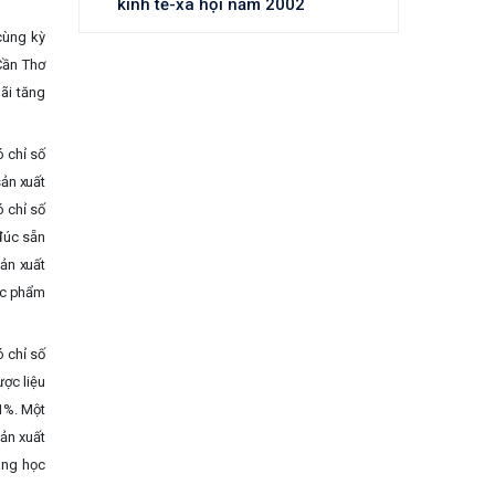
kinh tế-xã hội năm 2002
cùng kỳ
Cần Thơ
ãi tăng
 chỉ số
sản xuất
ó chỉ số
 đúc sẵn
sản xuất
hực phẩm
 chỉ số
ợc liệu
,1%. Một
ản xuất
ang học