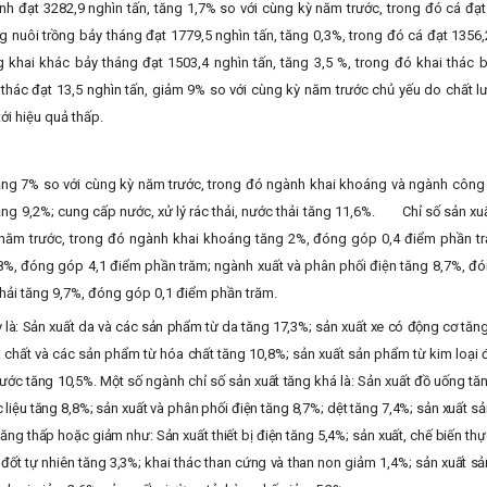
nh đạt 3282,9 nghìn tấn, tăng 1,7% so với cùng kỳ năm trước, trong đó cá đạt
g nuôi trồng bảy tháng đạt 1779,5 nghìn tấn, tăng 0,3%, trong đó cá đạt 1356
g khai khác bảy tháng đạt 1503,4 nghìn tấn, tăng 3,5 %, trong đó khai thác b
 thác đạt 13,5 nghìn tấn, giảm 9% so với cùng kỳ năm trước chủ yếu do chất l
ới hiệu quả thấp.
ăng
7% so với cùng kỳ năm trước, trong đó ngành khai khoáng và ngành công
tăng 9,2%; cung cấp nước, xử lý rác thải, nước thải tăng 11,6%. Chỉ số sản xu
 năm trước, trong đó ngành khai khoáng tăng 2%, đóng góp 0,4 điểm phần t
8%, đóng góp 4,1 điểm phần trăm; ngành xuất và phân phối điện tăng 8,7%, đ
thải tăng 9,7%, đóng góp 0,1 điểm phần trăm.
 là: Sản xuất da và các sản phẩm từ da tăng 17,3%; sản xuất xe có động cơ tăn
a chất và các sản phẩm từ hóa chất tăng 10,8%; sản xuất sản phẩm từ kim loại 
 nước tăng 10,5%. Một số ngành chỉ số sản xuất tăng khá là: Sản xuất đồ uống tă
 liệu tăng 8,8%; sản xuất và phân phối điện tăng 8,7%; dệt tăng 7,4%; sản xuất 
tăng thấp hoặc giảm như: Sản xuất thiết bị điện tăng 5,4%; sản xuất, chế biến t
í đốt tự nhiên tăng 3,3%; khai thác than cứng và than non giảm 1,4%; sản xuất 