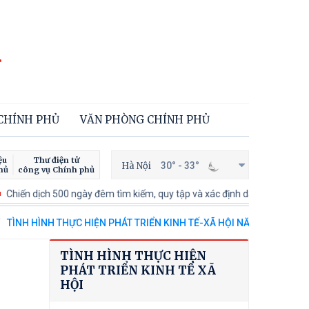
 CHÍNH PHỦ
VĂN PHÒNG CHÍNH PHỦ
ệu
Thư điện tử
Hà Nội
30° - 33°
hủ
công vụ Chính phủ
 500 ngày đêm tìm kiếm, quy tập và xác định danh tính hài cốt liệt sĩ
TÌNH HÌNH THỰC HIỆN PHÁT TRIỂN KINH TẾ-XÃ HỘI NĂM 2013
TÌNH HÌNH THỰC HIỆN
PHÁT TRIỂN KINH TẾ XÃ
HỘI