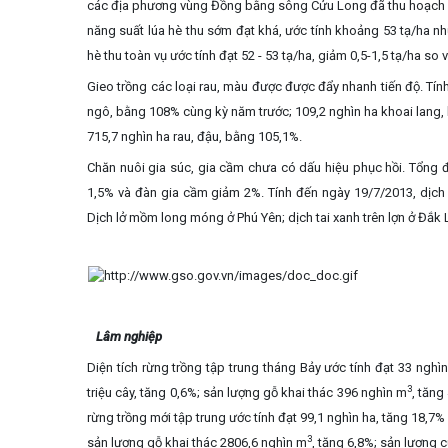
các địa phương vùng Đồng bằng sông Cửu Long đã thu hoạch đư
năng suất lúa hè thu sớm đạt khá, ước tính khoảng 53 tạ/ha như
hè thu toàn vụ ước tính đạt 52 - 53 tạ/ha, giảm 0,5-1,5 tạ/ha so v
Gieo trồng các loại rau, màu được được đẩy nhanh tiến độ. Tín
ngô, bằng 108% cùng kỳ năm trước; 109,2 nghìn ha khoai lang, 
715,7 nghìn ha rau, đậu, bằng 105,1%.
Chăn nuôi gia súc, gia cầm chưa có dấu hiệu phục hồi. Tổng 
1,5% và đàn gia cầm giảm 2%.
Tính đến ngày 19/7/2013, dịch
Dịch lở mồm long móng ở Phú Yên; dịch tai xanh trên lợn ở Đắk 
Lâm nghiệp
Diện tích rừng trồng tập trung tháng Bảy
ước tính đạt 33 nghì
3
triệu cây, tăng 0,6%; sản lượng gỗ khai thác 396 nghìn m
, tăng
rừng trồng mới tập trung ước tính đạt 99,1 nghìn ha, tăng 18,7%
3
sản lượng gỗ khai thác 2806,6 nghìn m
, tăng 6,8%; sản lượng c