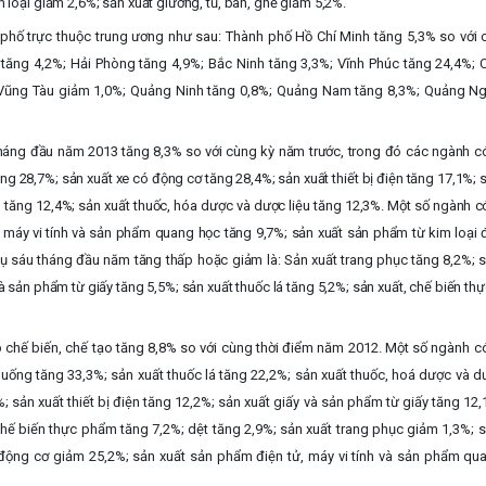
 loại giảm 2,6%; sản xuất giường, tủ, bàn, ghế giảm 5,2%.
 phố trực thuộc trung ương như sau: Thành phố Hồ Chí Minh tăng 5,3% so với 
tăng 4,2%; Hải Phòng tăng 4,9%; Bắc Ninh tăng 3,3%; Vĩnh Phúc tăng 24,4%; 
 Vũng Tàu giảm 1,0%; Quảng Ninh tăng 0,8%; Quảng Nam tăng 8,3%; Quảng Ng
tháng đầu năm 2013 tăng 8,3% so với cùng kỳ năm trước, trong đó các ngành có
ăng 28,7%; sản xuất xe có động cơ tăng 28,4%; sản xuất thiết bị điện tăng 17,1%; 
 tăng 12,4%; sản xuất thuốc, hóa dược và dược liệu tăng 12,3%. Một số ngành c
ử, máy vi tính và sản phẩm quang học tăng 9,7%; sản xuất sản phẩm từ kim loại
thụ sáu tháng đầu năm
tăng thấp hoặc giảm là: Sản xuất trang phục tăng 8,2%; 
à sản phẩm từ giấy tăng 5,5%; sản xuất thuốc lá tăng 5,2%; sản xuất, chế biến t
 chế biến, chế tạo tăng 8,8% so với cùng thời điểm năm 2012. Một số ngành có
uống tăng 33,3%; sản xuất thuốc lá tăng 22,2%; sản xuất thuốc, hoá dược và dư
 sản xuất thiết bị điện tăng 12,2%; sản xuất giấy và sản phẩm từ giấy tăng 12
chế biến thực phẩm tăng 7,2%; dệt tăng 2,9%; sản xuất trang phục giảm 1,3%; s
 động cơ giảm 25,2%;
sản xuất sản phẩm điện tử, máy vi tính và sản phẩm qu