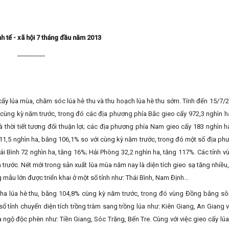
nh tế - xã hội 7 tháng đầu năm 2013
_________
ấy lúa mùa, chăm sóc lúa hè thu và thu hoạch lúa hè thu sớm. Tính đến 15/7/2
cùng kỳ năm trước, trong đó các địa phương phía Bắc gieo cấy 972,3 nghìn h
thời tiết tương đối thuận lợi; các địa phương phía Nam gieo cấy 183 nghìn h
,5 nghìn ha, bằng 106,1% so với cùng kỳ năm trước, trong đó một số địa ph
ái Bình 72 nghìn ha, tăng 16%; Hải Phòng 32,2 nghìn ha, tăng 117%. Các tỉnh 
trước. Nét mới trong sản xuất lúa mùa năm nay là diện tích gieo sạ tăng nhiều,
 mẫu lớn được triển khai ở một số tỉnh như: Thái Bình, Nam Định...
 ha lúa hè thu, bằng 104,8% cùng kỳ năm trước, trong đó vùng Đồng bằng s
ố tỉnh chuyển diện tích trồng tràm sang trồng lúa như: Kiên Giang, An Giang 
à ngộ độc phèn như: Tiền Giang, Sóc Trăng, Bến Tre. Cùng với việc gieo cấy lúa